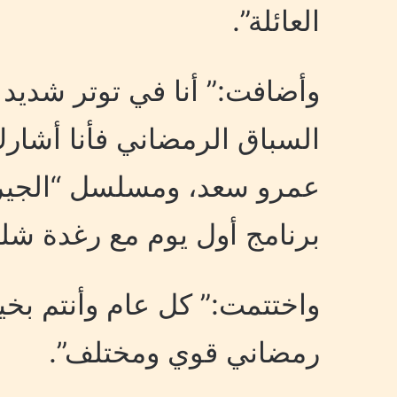
العائلة”.
وأضافت:” أنا في توتر شديد
السباق الرمضاني فأنا أشا
عمرو سعد، ومسلسل “الجيران
برنامج أول يوم مع رغدة شل
واختتمت:” كل عام وأنتم بخ
رمضاني قوي ومختلف”.