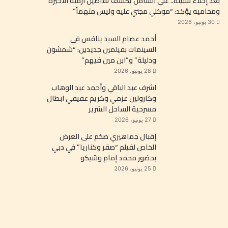
بعد إخلاء سبيله.. علي الشامل يكشف تفاصيل أزمته الأخيرة
ومحاميه يؤكد: “موكلي مجني عليه وليس متهماً”
30 يونيو، 2026
أحمد عصام السيد ينافس في
السينمات بفيلمين جديدين: “شمشون
ودليلة” و”ابن مين فيهم”
28 يونيو، 2026
اشرف عبد الباقي وأحمد عبد الوهاب
وكارولين عزمي وكريم عفيفي ابطال
مسرحية الساحل الشرير
27 يونيو، 2026
إقبال جماهيري ضخم على العرض
الخاص لفيلم “صقر وكناريا” في دبي
بحضور محمد إمام وشيكو
25 يونيو، 2026