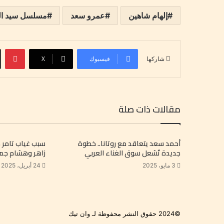
إلهام شاهين
عمرو سعد
مسلسل سيد ال
بينتيري
فيسبوك
‫X
شاركها
مقالات ذات صلة
أحمد سعد يتعاقد مع روتانا.. خطوة
سبب غياب تامر 
جديدة تُشعل سوق الغناء العربي
زاهر وهشام جم
3 مايو، 2025
24 أبريل، 2025
©2024 حقوق النشر محفوظة لـ وان تيك