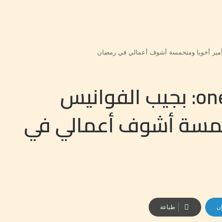
إلهام شاهين لـ one take: بجيب الفوانيس
متحمسة أشوف أعمالي في
إن
طباعة