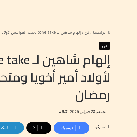
الرئيسية
/
فن
/
إلهام شاهين لـ one take: بجيب الفوانيس لأولاد أمير أخويا ومتحمسة أشوف أعمالي في رمضان
فن
لأولاد أمير أخويا و
رمضان
الجمعة, 28 فبراير, 2025 6:01 م
شاركها
فيسبوك
‫X
لينكد