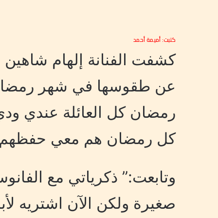
كتبت: أميمة أحمد
عن طقوسها في شهر رمضان 
رمضان كل العائلة عندي ودي
كل رمضان هم معي حفظهم ل
وتابعت:” ذكرياتي مع الفانوس
صغيرة ولكن الآن اشتريه لأب