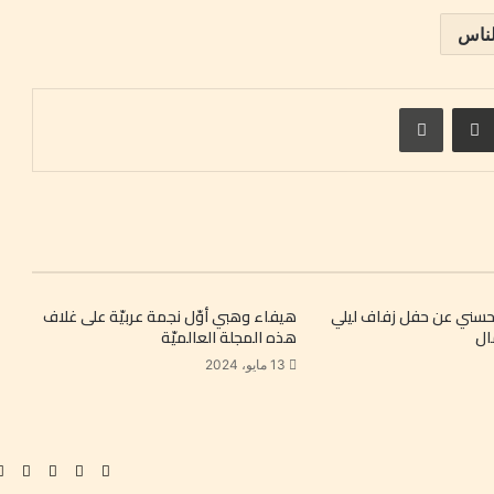
ناس
ست
مشاركة عبر البريد
طباعة
حسني عن حفل زفاف ليلي
هيفاء وهبي أوّل نجمة عربيّة على غلاف
ال
هذه المجلة العالميّة
13 مايو، 2024
فيسبوك
‫YouTube
انستقرام
kTok