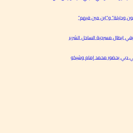
ن ودليلة” و”ابن مين فيهم”
في ابطال مسرحية الساحل الشرير
في دبي بحضور محمد إمام وشيكو