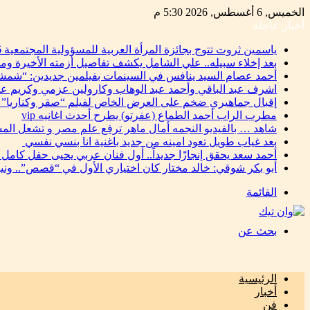
الخميس, 6 أغسطس, 2026 5:30 م
أخبار عاجلة
ياسمين ثروت تتوج بجائزة المرأة العربية للمسؤولية المجتمعية 2026 تقديرًا لإسهاماتها في دعم التنمية المستدامة
بعد إخلاء سبيله.. علي الشامل يكشف تفاصيل أزمته الأخيرة وم
أحمد عصام السيد ينافس في السينمات بفيلمين جديدين: “شمشو
اشرف عبد الباقي وأحمد عبد الوهاب وكارولين عزمي وكريم ع
إقبال جماهيري ضخم على العرض الخاص لفيلم “صقر وكناريا” 
مطرب الراب أحمد الطماع (عفرتو) يطرح أحدث اغانيه vip
شاهد … بالفيديو النجمه أمال ماهر ترفع علم مصر و تشعل المس
بعد غياب طويل تعود امينه من جديد باغنية انا بنسي نفسي
أحمد سعد يحقق إنجازًا جديداً.. أول فنان عربي يحيى حفل كامل
أبو بكر شوقي: خالد مختار كان اختياري الأول في “قصص”.. ون
القائمة
بحث عن
الرئيسية
أخبار
فن