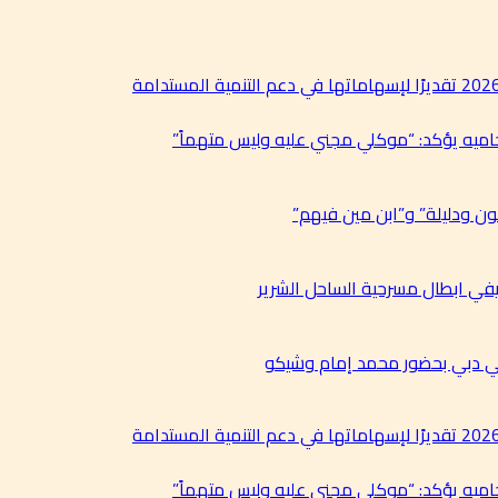
حاميه يؤكد: “موكلي مجني عليه وليس متهماً”
ن ودليلة” و”ابن مين فيهم”
في ابطال مسرحية الساحل الشرير
في دبي بحضور محمد إمام وشيكو
حاميه يؤكد: “موكلي مجني عليه وليس متهماً”