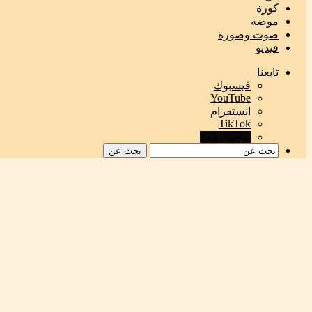
كورة
موضة
صوت وصورة
فيديو
تابعنا
فيسبوك
‫YouTube
انستقرام
‫TikTok
تواصل معنا
بحث عن