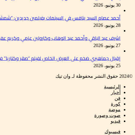
30 يونيو، 2026
أحمد عصام السيد ينافس في السينمات بفيلمين جديدين: “شمشو
28 يونيو، 2026
اشرف عبد الباقي وأحمد عبد الوهاب وكارولين عزمي وكريم عفي
27 يونيو، 2026
إقبال جماهيري ضخم على العرض الخاص لفيلم “صقر وكناريا” 
25 يونيو، 2026
©2024 حقوق النشر محفوظة لـ وان تيك
الرئيسية
أخبار
فن
كورة
موضة
صوت وصورة
فيديو
فيسبوك