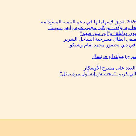
حاميه يؤكد: “موكلي مجني عليه وليس متهماً”
ن ودليلة” و”ابن مين فيهم”
فيفي ابطال مسرحية الساحل الشرير
في دبي بحضور محمد إمام وشيكو
رح (بهولندا و فرنسا)
 العدد على مسرح الأوسكار
يللي كريم: “محستش إنه أول مرة يمثل”