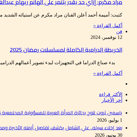
مراد مكرم: إزاي حد يقدر يتنمر على الهانم ريهام عبدال
كتبت: أميمة أحمد أعلن الفنان مراد مكرم عن استيائه الشديد مم
أكمل القراءة »
فن
12 نوفمبر، 2024
الخريطة الدرامية الكاملة لمسلسلات رمضان 2025
بدء صناع الدراما في التجهيزات لبدء تصوير أعمالهم الدرام
أكمل القراءة »
الأكثر قراءة
أخر الأخبار
ياسمين ثروت تتوج بجائزة المرأة العربية للمسؤولية المجتمعية 2026 تقديرًا لإسهاماتها في دعم التنمية المستدامة
1 يوليو، 2026
بعد إخلاء سبيله.. علي الشامل يكشف تفاصيل أزمته الأخيرة وم
30 يونيو، 2026