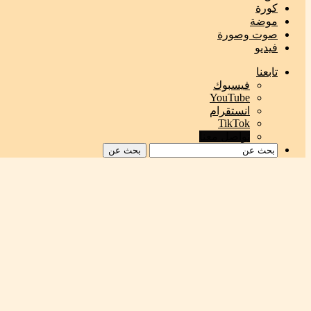
كورة
موضة
صوت وصورة
فيديو
تابعنا
فيسبوك
‫YouTube
انستقرام
‫TikTok
تواصل معنا
بحث عن