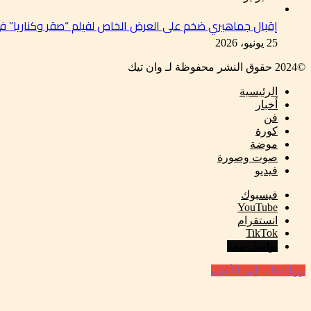
إقبال جماهيري ضخم على العرض الخاص لفيلم “صقر وكناريا” 
25 يونيو، 2026
©2024 حقوق النشر محفوظة لـ وان تيك
الرئيسية
أخبار
فن
كورة
موضة
صوت وصورة
فيديو
فيسبوك
‫YouTube
انستقرام
‫TikTok
تواصل معنا
زر الذهاب إلى الأعلى