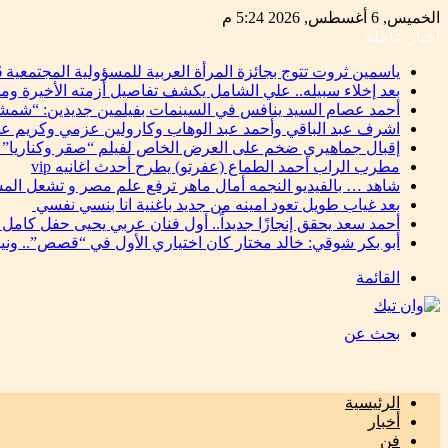
الخميس, 6 أغسطس, 2026 5:24 م
أخبار عاجلة
ياسمين ثروت تتوج بجائزة المرأة العربية للمسؤولية المجتمعية 2026 تقديرًا لإسهاماتها في دعم التنمية المستدامة
بعد إخلاء سبيله.. علي الشامل يكشف تفاصيل أزمته الأخيرة وم
أحمد عصام السيد ينافس في السينمات بفيلمين جديدين: “شمشو
اشرف عبد الباقي وأحمد عبد الوهاب وكارولين عزمي وكريم ع
إقبال جماهيري ضخم على العرض الخاص لفيلم “صقر وكناريا” 
مطرب الراب أحمد الطماع (عفرتو) يطرح أحدث اغانيه vip
شاهد … بالفيديو النجمه أمال ماهر ترفع علم مصر و تشعل المس
بعد غياب طويل تعود امينه من جديد باغنية انا بنسي نفسي
أحمد سعد يحقق إنجازًا جديداً.. أول فنان عربي يحيى حفل كامل
أبو بكر شوقي: خالد مختار كان اختياري الأول في “قصص”.. ون
القائمة
بحث عن
الرئيسية
أخبار
فن