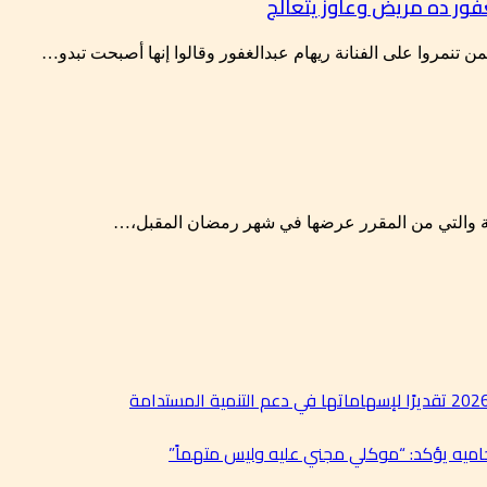
غفور ده مريض وعاوز يتعالج
ن تنمروا على الفنانة ريهام عبدالغفور وقالوا إنها أصبحت تبدو…
ية والتي من المقرر عرضها في شهر رمضان المقبل،…
حاميه يؤكد: “موكلي مجني عليه وليس متهماً”