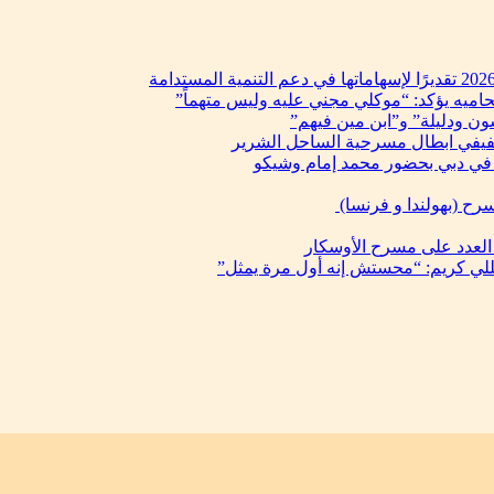
حاميه يؤكد: “موكلي مجني عليه وليس متهماً”
ن ودليلة” و”ابن مين فيهم”
فيفي ابطال مسرحية الساحل الشرير
في دبي بحضور محمد إمام وشيكو
رح (بهولندا و فرنسا)
 العدد على مسرح الأوسكار
يللي كريم: “محستش إنه أول مرة يمثل”