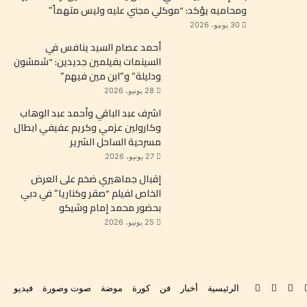
ومحاميه يؤكد: “موكلي مجني عليه وليس متهماً”
30 يونيو، 2026
أحمد عصام السيد ينافس في
السينمات بفيلمين جديدين: “شمشون
ودليلة” و”ابن مين فيهم”
28 يونيو، 2026
اشرف عبد الباقي وأحمد عبد الوهاب
وكارولين عزمي وكريم عفيفي ابطال
مسرحية الساحل الشرير
27 يونيو، 2026
إقبال جماهيري ضخم على العرض
الخاص لفيلم “صقر وكناريا” في دبي
بحضور محمد إمام وشيكو
25 يونيو، 2026
بوك
‫YouTube
انستقرام
‫TikTok
تواصل
الرئيسية
أخبار
فن
كورة
موضة
صوت وصورة
فيديو
معنا