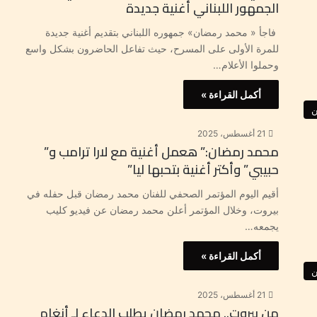
الجمهور اللبناني أغنية جديدة
فاجأ « محمد رمضان» جمهوره اللبناني بتقديم أغنية جديدة
للمرة الأولى على المسرح، حيث تفاعل الحاضرون بشكل واسع
وحملوا الأعلام…
أكمل القراءة »
ن
21 أغسطس، 2025
محمد رمضان:” هعمل أغنية مع لارا ترامب و”
حبيبي” وأكتر أغنية بتحبها ليا”
أقيم اليوم المؤتمر الصحفي للفنان محمد رمضان قبل حفله في
بيروت، وخلال المؤتمر أعلن محمد رمضان عن فيديو كليب
يجمعه…
أكمل القراءة »
ن
21 أغسطس، 2025
من بيروت.. محمد رمضان يطلب الدعاء لـ أنغام