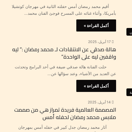
أقيم محمد رمضان أمس حفلته الثانية في مهرجان كوتشيلا
بأمريكا، وأثناء غنائه على المسرح فوجئ الفنان محمد…
أكمل القراءة »
ن
17 أبريل، 2025
هالة صدقي عن الانتقادات لـ محمد رمضان :” ليه
واقفين ليه على الواحدة”
حلت الفنانة هالة صدقي ضيفة في أحد البرامج وتحدثت
عن العديد من الأشياء، وعند سؤالها عن…
أكمل القراءة »
ة
14 أبريل، 2025
المصممة العالمية فريدة تمراز هي من صممت
ملابس محمد رمضان لحفله أمس
آثار محمد رمضان جدل كبير في حفله أمس بمهرجان