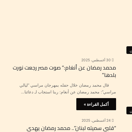
ن
30 أغسطس، 2025
محمد رمضان عن أنغام:” صوت مصر رجعت نورت
بلدها”
قال محمد رمضان خلال حفله بمهرجان مراسي “ليالي
مراسي”: محمد رمضان عن أنغام: ربنا استجاب لـ دعائنا…
أكمل القراءة »
ن
24 أغسطس، 2025
“قلبي سميته لبنان”.. محمد رمضان يهدي