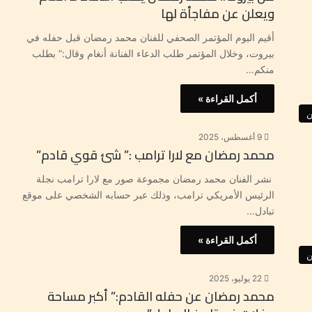
ويعلن عن مفاجأة لها
أقيم اليوم المؤتمر الصحفي للفنان محمد رمضان قبل حفله في
بيروت، وخلال المؤتمر طلب الدعاء الفنانة أنغام وقال:” بطلب
منكم…
أكمل القراءة »
ن
9 أغسطس، 2025
محمد رمضان مع لارا ترامب :” شئ قوي قادم”
نشر الفنان محمد رمضان مجموعة صور مع لارا ترامب نجلة
الرئيس الأمريكي ترامب، وذلك عبر حسابه الشخصي على موقع
تبادل…
أكمل القراءة »
ن
22 يوليو، 2025
محمد رمضان عن حفله القادم:” أكبر مساحة