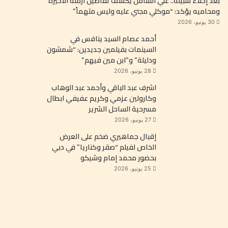
بعد إخلاء سبيله.. علي الشامل يكشف تفاصيل أزمته الأخيرة
ومحاميه يؤكد: “موكلي مجني عليه وليس متهماً”
30 يونيو، 2026
أحمد عصام السيد ينافس في
السينمات بفيلمين جديدين: “شمشون
ودليلة” و”ابن مين فيهم”
28 يونيو، 2026
اشرف عبد الباقي وأحمد عبد الوهاب
وكارولين عزمي وكريم عفيفي ابطال
مسرحية الساحل الشرير
27 يونيو، 2026
إقبال جماهيري ضخم على العرض
الخاص لفيلم “صقر وكناريا” في دبي
بحضور محمد إمام وشيكو
25 يونيو، 2026