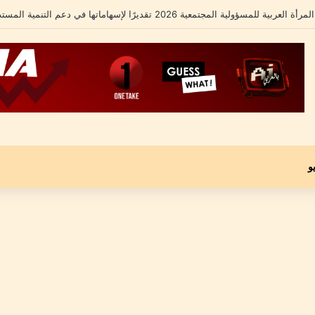
امل يكشف تفاصيل أزمته الأخيرة ومحاميه يؤكد: “موكلي مجني عليه وليس متهماً”
و