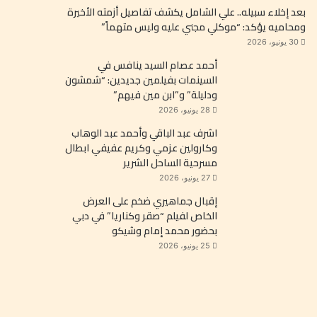
بعد إخلاء سبيله.. علي الشامل يكشف تفاصيل أزمته الأخيرة
ومحاميه يؤكد: “موكلي مجني عليه وليس متهماً”
30 يونيو، 2026
أحمد عصام السيد ينافس في
السينمات بفيلمين جديدين: “شمشون
ودليلة” و”ابن مين فيهم”
28 يونيو، 2026
اشرف عبد الباقي وأحمد عبد الوهاب
وكارولين عزمي وكريم عفيفي ابطال
مسرحية الساحل الشرير
27 يونيو، 2026
إقبال جماهيري ضخم على العرض
الخاص لفيلم “صقر وكناريا” في دبي
بحضور محمد إمام وشيكو
25 يونيو، 2026