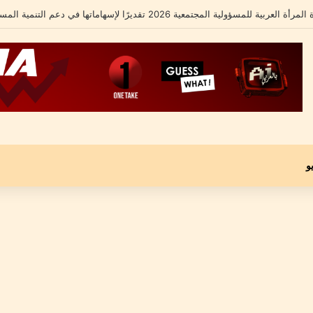
لشامل يكشف تفاصيل أزمته الأخيرة ومحاميه يؤكد: “موكلي مجني عليه وليس متهماً”
و