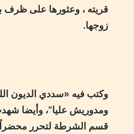
قريته ، وعثورها على ظرف ب
زوجها.
وكتب فيه «سددي الديون الل
ومدوريش عليا”، وأيضا شهدت
قسم الشرطة لتحرر محضراً بت