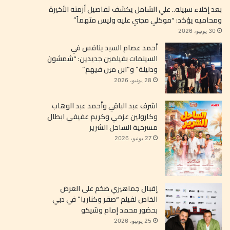
بعد إخلاء سبيله.. علي الشامل يكشف تفاصيل أزمته الأخيرة
ومحاميه يؤكد: “موكلي مجني عليه وليس متهماً”
30 يونيو، 2026
أحمد عصام السيد ينافس في
السينمات بفيلمين جديدين: “شمشون
ودليلة” و”ابن مين فيهم”
28 يونيو، 2026
اشرف عبد الباقي وأحمد عبد الوهاب
وكارولين عزمي وكريم عفيفي ابطال
مسرحية الساحل الشرير
27 يونيو، 2026
إقبال جماهيري ضخم على العرض
الخاص لفيلم “صقر وكناريا” في دبي
بحضور محمد إمام وشيكو
25 يونيو، 2026