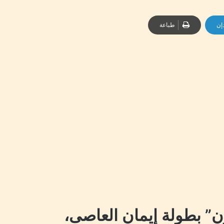
إن
طباعة
 بطولة إيمان العاصى،