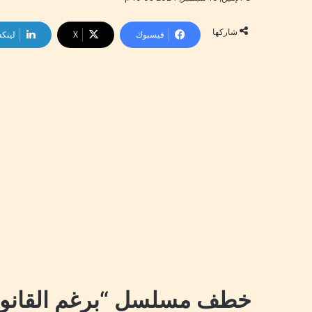
شاركها
فيسبوك
‫X
لينكد
خطف مسلسل “برغم القانون”