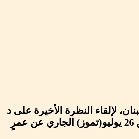
ن، لإلقاء النظرة الأخيرة على د
الراحل الفنان اللبناني زياد الرحباني الذي فارق الحياة السبت الموافق 26 يوليو(تموز) الجاري عن عمرٍ