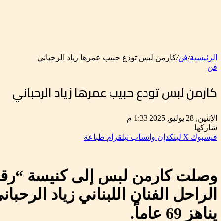
الرئيسية
/
فن
/
كارمن لبس تودع حبيب عمرها زياد الرحباني
فن
كارمن لبس تودع حبيب عمرها زياد الرحباني
الإثنين, 28 يوليو, 2025 1:33 م
شاركها
فيسبوك
‫X
لينكدإن
واتساب
تيلقرام
طباعة
وصلت كارمن لبس إلى كنيسة “رقاد ا
يناهز 69 عاماً.