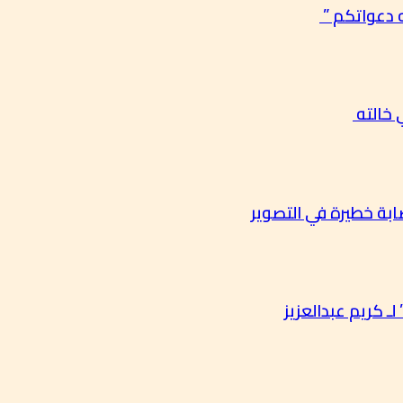
 خالته
بة خطيرة في التصوير
ـ كريم عبدالعزيز