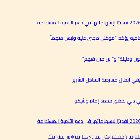
حاميه يؤكد: “موكلي مجني عليه وليس متهماً”
ن ودليلة” و”ابن مين فيهم”
في ابطال مسرحية الساحل الشرير
في دبي بحضور محمد إمام وشيكو
حاميه يؤكد: “موكلي مجني عليه وليس متهماً”