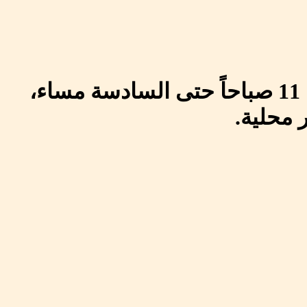
كما ستُقام مراسم العزاء في الكنيسة نفسها، اليوم الاثنين من الساعة 11 صباحاً حتى السادسة مساء،
ر محلية.