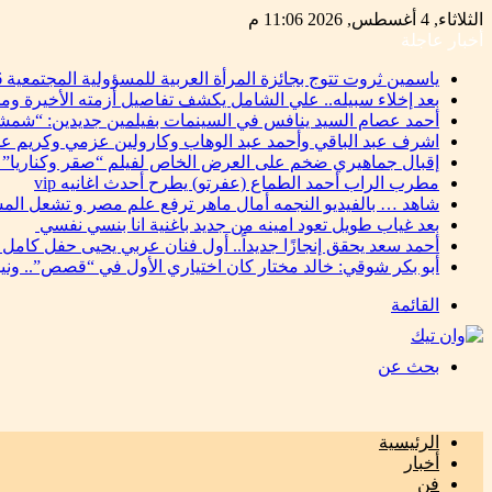
الثلاثاء, 4 أغسطس, 2026 11:06 م
أخبار عاجلة
ياسمين ثروت تتوج بجائزة المرأة العربية للمسؤولية المجتمعية 2026 تقديرًا لإسهاماتها في دعم التنمية المستدامة
بعد إخلاء سبيله.. علي الشامل يكشف تفاصيل أزمته الأخيرة وم
أحمد عصام السيد ينافس في السينمات بفيلمين جديدين: “شمشو
اشرف عبد الباقي وأحمد عبد الوهاب وكارولين عزمي وكريم ع
إقبال جماهيري ضخم على العرض الخاص لفيلم “صقر وكناريا” 
مطرب الراب أحمد الطماع (عفرتو) يطرح أحدث اغانيه vip
شاهد … بالفيديو النجمه أمال ماهر ترفع علم مصر و تشعل المس
بعد غياب طويل تعود امينه من جديد باغنية انا بنسي نفسي
أحمد سعد يحقق إنجازًا جديداً.. أول فنان عربي يحيى حفل كامل
أبو بكر شوقي: خالد مختار كان اختياري الأول في “قصص”.. ون
القائمة
بحث عن
الرئيسية
أخبار
فن