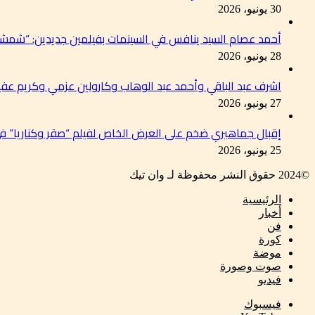
30 يونيو، 2026
أحمد عصام السيد ينافس في السينمات بفيلمين جديدين: “شمشو
28 يونيو، 2026
اشرف عبد الباقي وأحمد عبد الوهاب وكارولين عزمي وكريم عفي
27 يونيو، 2026
إقبال جماهيري ضخم على العرض الخاص لفيلم “صقر وكناريا” 
25 يونيو، 2026
©2024 حقوق النشر محفوظة لـ وان تيك
الرئيسية
أخبار
فن
كورة
موضة
صوت وصورة
فيديو
فيسبوك