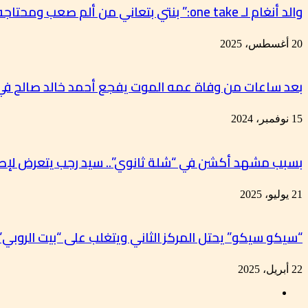
والد أنغام لـ one take:” بنتي بتعاني من ألم صعب ومحتاجه دعواتكم ”
20 أغسطس، 2025
بعد ساعات من وفاة عمه الموت يفجع أحمد خالد صالح في
15 نوفمبر، 2024
بسبب مشهد أكشن في “شلة ثانوي”.. سيد رجب يتعرض لإصا
21 يوليو، 2025
“سيكو سيكو” يحتل المركز الثاني ويتغلب على “بيت الروبي” ل
22 أبريل، 2025