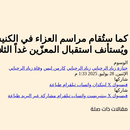
ويُستأنف استقبال المعزّين غداً الث
الوسوم
جنازة زياد الرحباني
زياد الرحباني
كارمن لبس
وفاة زياد الرحباني
الإثنين, 28 يوليو, 2025 1:33 م
شاركها
فيسبوك
‫X
لينكدإن
واتساب
تيلقرام
طباعة
شاركها
فيسبوك
‫X
بينتيريست
واتساب
تيلقرام
مشاركة عبر البريد
طباعة
مقالات ذات صلة