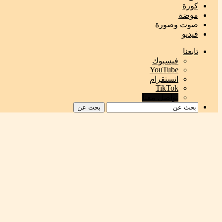
كورة
موضة
صوت وصورة
فيديو
تابعنا
فيسبوك
‫YouTube
انستقرام
‫TikTok
تواصل معنا
بحث عن