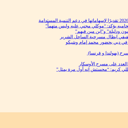
حاميه يؤكد: “موكلي مجني عليه وليس متهماً”
ن ودليلة” و”ابن مين فيهم”
فيفي ابطال مسرحية الساحل الشرير
في دبي بحضور محمد إمام وشيكو
رح (بهولندا و فرنسا)
 العدد على مسرح الأوسكار
يللي كريم: “محستش إنه أول مرة يمثل”