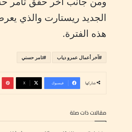
ومن جانب آخر حقق تامر حسن
الجديد ريستارت والذي يعرض
هذه الفترة.
آخر أعمال عمرو دياب
تامر حسني
بينتي
فيسبوك
‫X
شاركها
مقالات ذات صلة