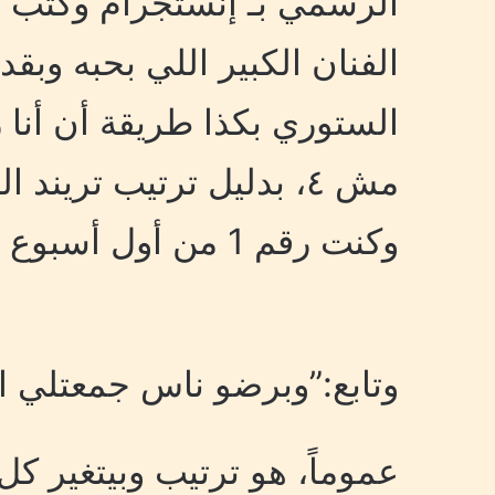
الرسمي بـ إنستجرام وكتب م
الفنان الكبير اللي بحبه وب
مش ٤، بدليل ترتيب تريند
وكنت رقم 1 من أول أسبوع الأول من نزوله”.
وتابع:”وبرضو ناس جمعتلي ا
عموماً، هو ترتيب وبيتغير كل 