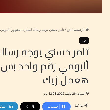
الرئيسية
/
فن
/
تامر حسني يوجه رسالة لمطرب مشهور: ألبومي 
فن
تامر حسني يوجه رسال
ألبومي رقم واحد بس 
هعمل زيك
السبت, 26 يوليو, 2025 12:03 ص
شاركها
فيسبوك
‫X
لينكد