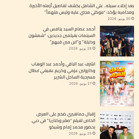
بعد إخلاء سبيله.. علي الشامل يكشف تفاصيل أزمته الأخيرة
ومحاميه يؤكد: “موكلي مجني عليه وليس متهماً”
30 يونيو، 2026
أحمد عصام السيد ينافس في
السينمات بفيلمين جديدين: “شمشون
ودليلة” و”ابن مين فيهم”
28 يونيو، 2026
اشرف عبد الباقي وأحمد عبد الوهاب
وكارولين عزمي وكريم عفيفي ابطال
مسرحية الساحل الشرير
27 يونيو، 2026
إقبال جماهيري ضخم على العرض
الخاص لفيلم “صقر وكناريا” في دبي
بحضور محمد إمام وشيكو
25 يونيو، 2026