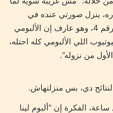
ن خلاله:” مش غريبة شوية لما
قدره، ينزل صورتي عنده في
الستوري بكذا طريقة أن أنا رقم 4، وهو عارف إن الألبومي
 اليوتيوب اللي الألبومي كله احتله،
لنتائج دي، بس منزلتهاش.
ساعة، الفكرة إن “ألبوم لينا