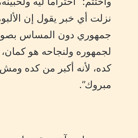
واختتم:” احتراماً ليه ولحبي
نزلت أي خبر يقول إن الألب
جمهوري دون المساس بصورة أ
لجمهوره ولنجاحه هو كمان،
كده، لأنه أكبر من كده ومش 
مبروك”.