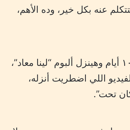
تتكلم عنه بكل خير، وده الأهم،
وأضاف:” أنا لما كنت تقريباً ١٠ أيام وهينزل ألبوم “لينا معاد”،
لفيديو اللي اضطريت أنزله،
كان تحت”.