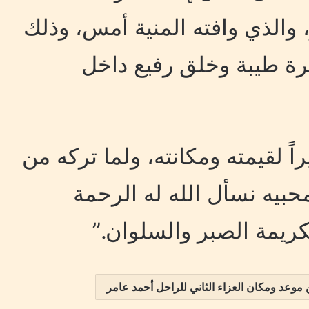
والذي وافته المنية أمس، وذلك
رة طيبة وخلق رفيع داخل
راً لقيمته ومكانته، ولما تركه من
بيه نسأل الله له الرحمة
كريمة الصبر والسلوان.”
عد ومكان العزاء الثاني للراحل أحمد عامر