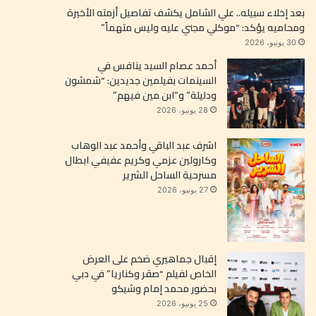
بعد إخلاء سبيله.. علي الشامل يكشف تفاصيل أزمته الأخيرة
ومحاميه يؤكد: “موكلي مجني عليه وليس متهماً”
30 يونيو، 2026
أحمد عصام السيد ينافس في
السينمات بفيلمين جديدين: “شمشون
ودليلة” و”ابن مين فيهم”
28 يونيو، 2026
اشرف عبد الباقي وأحمد عبد الوهاب
وكارولين عزمي وكريم عفيفي ابطال
مسرحية الساحل الشرير
27 يونيو، 2026
إقبال جماهيري ضخم على العرض
الخاص لفيلم “صقر وكناريا” في دبي
بحضور محمد إمام وشيكو
25 يونيو، 2026