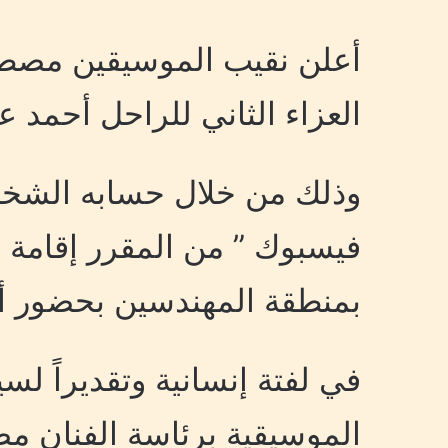
أعلن نقيب الموسيقين مصط
العزاء الثاني للراحل أحمد عا
وذلك من خلال حسابه الشخص
فيسبوك ” من المقرر إقامة ا
بمنطقة المهندسين بحضور أس
في لفتة إنسانية وتقديراً لسي
الموسيقية برئاسة الفنان م