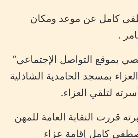
فى كامل عن موعد ومكان
مر .
ي بموقع التواصل الإجتماعي”
لعزاء بمسجد الحامدية الشاذلية
رته لتلقي العزاء.
رته قررت النقابة العامة للمهن
صطفى كامل إقامة عزاء