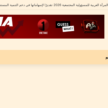
امل يكشف تفاصيل أزمته الأخيرة ومحاميه يؤكد: “موكلي مجني عليه وليس متهماً”
و