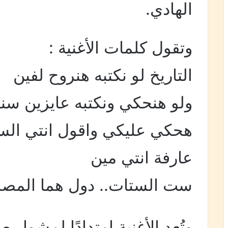
الهادي.
وتقول كلمات الأغنية :
التاريخ لو نكتبه هنروح لفين
ولو هنحكي ونكتبه عايزين سن
هحكي عليكي واقول انتي ال
عارفة انتي مين
ست الستات.. دول هما المصري
وتُعد الأغنية امتدادًا لمشوار 