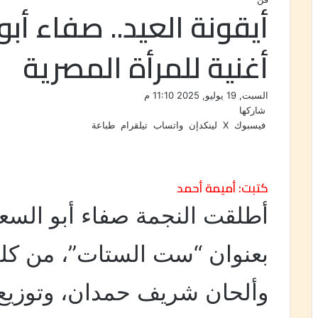
أيقونة العيد.. صفاء أب
أغنية للمرأة المصرية
السبت, 19 يوليو, 2025 11:10 م
شاركها
فيسبوك
‫X
لينكدإن
واتساب
تيلقرام
طباعة
كتبت: أميمة أحمد
أطلقت النجمة صفاء أبو السع
بعنوان “ست الستات”، من كل
وألحان شريف حمدان، وتوزيع