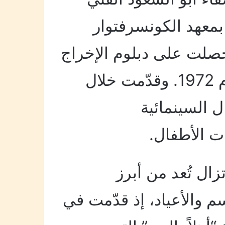
بمعهد الكونسرفتوار
ه عام 1967، ثم حصلت على دبلوم الإخراج
من المعهد العالي للسينما عام 1972. وقدّمت خلال
ل السينمائية
ت الأطفال.
زال تُعد من أبرز
م والأعياد، إذ قدّمت في