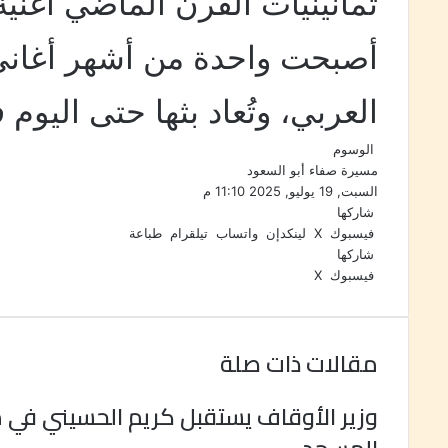
ثمانينيات القرن الماضي أغنية “
أصبحت واحدة من أشهر أغاني 
العربي، وتُعاد بثها حتى اليوم
الوسوم
مسيرة صفاء أبو السعود
السبت, 19 يوليو, 2025 11:10 م
شاركها
فيسبوك
‫X
لينكدإن
واتساب
تيلقرام
طباعة
شاركها
فيسبوك
‫X
ب
و
ت
م
ط
ي
ا
ي
ب
ش
ن
ت
ل
ا
ا
ت
ق
س
ر
ع
مقالات ذات صلة
ي
ا
ر
ك
ة
ر
ا
ب
ة
ي
م
ع
وزير الأوقاف يستقبل كريم الحسيني في 
س
ب
ت
ر