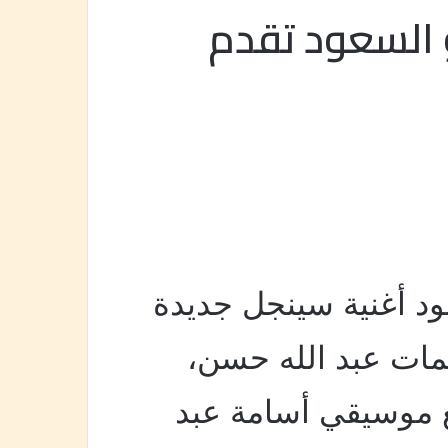
و السعود تقدم
ود أغنية سينجل جديدة
مات عبد الله حسن،
 موسيقي أسامة عبد