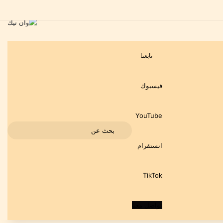
تابعنا
فيسبوك
‫YouTube
بحث
انستقرام
عن
‫TikTok
تواصل معنا