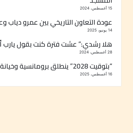
المسجد
ا
15 أغسطس، 2024
ل
ب
عودة التعاون التاريخي بين عمرو دياب 
ر
ي
14 يونيو، 2025
د
هلا رشدي:” عشت فترة كنت بقول يارب أ
28 أغسطس، 2024
“بتوقيت 2028” ينطلق برومانسية وخيانة وأحداث زمنية تربك الأبطال
16 أغسطس، 2025