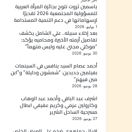
أخر الأخبار
ياسمين ثروت تتوج بجائزة المرأة العربية
للمسؤولية المجتمعية 2026 تقديرًا
لإسهاماتها في دعم التنمية المستدامة
1 يوليو، 2026
بعد إخلاء سبيله.. علي الشامل يكشف
تفاصيل أزمته الأخيرة ومحاميه يؤكد:
“موكلي مجني عليه وليس متهماً”
30 يونيو، 2026
أحمد عصام السيد ينافس في السينمات
بفيلمين جديدين: “شمشون ودليلة” و”ابن
مين فيهم”
28 يونيو، 2026
اشرف عبد الباقي وأحمد عبد الوهاب
وكارولين عزمي وكريم عفيفي ابطال
مسرحية الساحل الشرير
27 يونيو، 2026
إقبال جماهيري ضخم على العرض الخاص