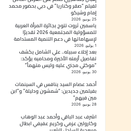
لفيلم “صقر وكناريا” في دبي بحضور محمد
إمام وشيكو
25 يونيو، 2026
ياسمين ثروت تتوج بجائزة المرأة العربية
للمسؤولية المجتمعية 2026 تقديرًا
لإسهاماتها في دعم التنمية المستدامة
1 يوليو، 2026
بعد إخلاء سبيله.. علي الشامل يكشف
تفاصيل أزمته الأخيرة ومحاميه يؤكد:
“موكلي مجني عليه وليس متهماً”
30 يونيو، 2026
أحمد عصام السيد ينافس في السينمات
بفيلمين جديدين: “شمشون ودليلة” و”ابن
مين فيهم”
28 يونيو، 2026
اشرف عبد الباقي وأحمد عبد الوهاب
وكارولين عزمي وكريم عفيفي ابطال
مسرحية الساحل الشرير