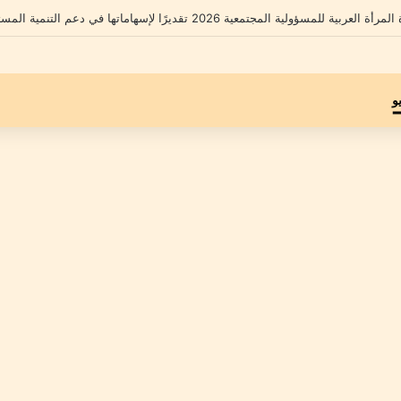
شامل يكشف تفاصيل أزمته الأخيرة ومحاميه يؤكد: “موكلي مجني عليه وليس متهماً”
و