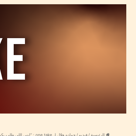
الرئيسية
/
فيديو
/
حماده هلال لـ one take : “ابنى اللى طلب يكون موجود في المداح”