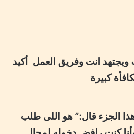
ب ويجتهد انت وفريق العمل أكيد
افأة كبيرة
ا الجزء قال:” هو اللى طلب
وأنا كنت رافض دخوله لمجال