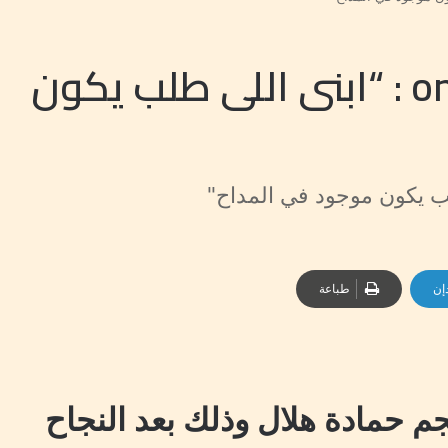
حماده هلال لـ one take : “ابنى اللى طلب يكون
إن
طباعة
م حمادة هلال وذلك بعد النجاح