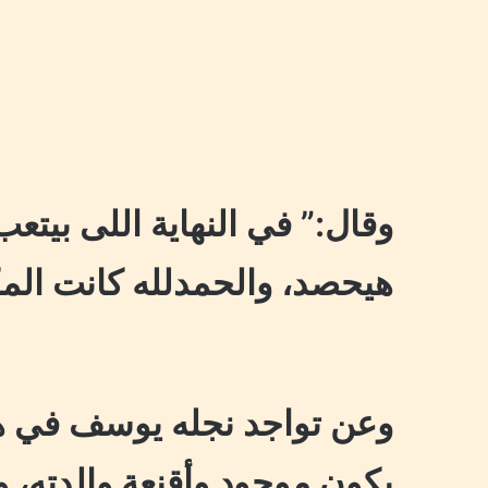
وقال:” في النهاية اللى بيتع
هيحصد، والحمدلله كانت المك
وعن تواجد نجله يوسف في هذ
يكون موجود وأقنعة والدته، 