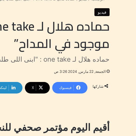
فيديو
موجود في المداح”
حماده هلال لـ one take : "ابنى اللى طلب يكون موجود في المداح"
الجمعة, 22 مارس, 2024 3:26 ص
شاركها
فيسبوك
‫X
لينكد
أقيم اليوم مؤتمر صحفي للنج