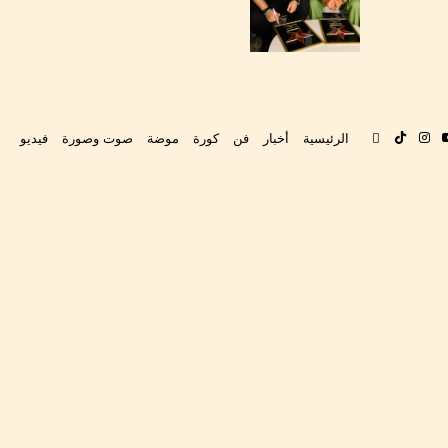
بوك
‫YouTube
انستقرام
‫TikTok
تواصل
الرئيسية
أخبار
فن
كورة
موضة
صوت وصورة
فيديو
معنا