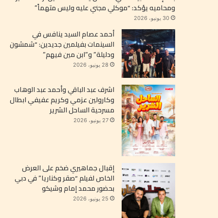
ومحاميه يؤكد: “موكلي مجني عليه وليس متهماً”
30 يونيو، 2026
أحمد عصام السيد ينافس في
السينمات بفيلمين جديدين: “شمشون
ودليلة” و”ابن مين فيهم”
28 يونيو، 2026
اشرف عبد الباقي وأحمد عبد الوهاب
وكارولين عزمي وكريم عفيفي ابطال
مسرحية الساحل الشرير
27 يونيو، 2026
إقبال جماهيري ضخم على العرض
الخاص لفيلم “صقر وكناريا” في دبي
بحضور محمد إمام وشيكو
25 يونيو، 2026