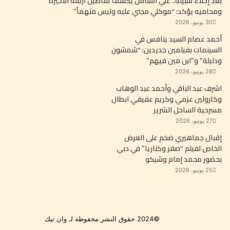
بعد إخلاء سبيله.. علي الشامل يكشف تفاصيل أزمته الأخيرة
ومحاميه يؤكد: “موكلي مجني عليه وليس متهماً”
30 يونيو، 2026
أحمد عصام السيد ينافس في
السينمات بفيلمين جديدين: “شمشون
ودليلة” و”ابن مين فيهم”
28 يونيو، 2026
اشرف عبد الباقي وأحمد عبد الوهاب
وكارولين عزمي وكريم عفيفي ابطال
مسرحية الساحل الشرير
27 يونيو، 2026
إقبال جماهيري ضخم على العرض
الخاص لفيلم “صقر وكناريا” في دبي
بحضور محمد إمام وشيكو
25 يونيو، 2026
©2024 حقوق النشر محفوظة لـ وان تيك