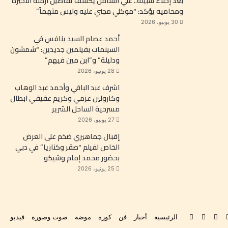
بعد إخلاء سبيله.. علي الشامل يكشف تفاصيل أزمته الأخيرة
ومحاميه يؤكد: “موكلي مجني عليه وليس متهماً”
30 يونيو، 2026
أحمد عصام السيد ينافس في
السينمات بفيلمين جديدين: “شمشون
ودليلة” و”ابن مين فيهم”
28 يونيو، 2026
اشرف عبد الباقي وأحمد عبد الوهاب
وكارولين عزمي وكريم عفيفي ابطال
مسرحية الساحل الشرير
27 يونيو، 2026
إقبال جماهيري ضخم على العرض
الخاص لفيلم “صقر وكناريا” في دبي
بحضور محمد إمام وشيكو
25 يونيو، 2026
بوك
‫YouTube
انستقرام
‫TikTok
تواصل
الرئيسية
أخبار
فن
كورة
موضة
صوت وصورة
فيديو