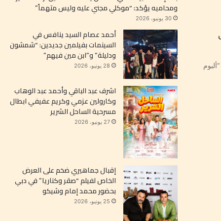
ومحاميه يؤكد: “موكلي مجني عليه وليس متهماً”
30 يونيو، 2026
أحمد عصام السيد ينافس في
السينمات بفيلمين جديدين: “شمشون
ودليلة” و”ابن مين فيهم”
ألبوم
28 يونيو، 2026
اشرف عبد الباقي وأحمد عبد الوهاب
وكارولين عزمي وكريم عفيفي ابطال
مسرحية الساحل الشرير
27 يونيو، 2026
إقبال جماهيري ضخم على العرض
الخاص لفيلم “صقر وكناريا” في دبي
بحضور محمد إمام وشيكو
25 يونيو، 2026