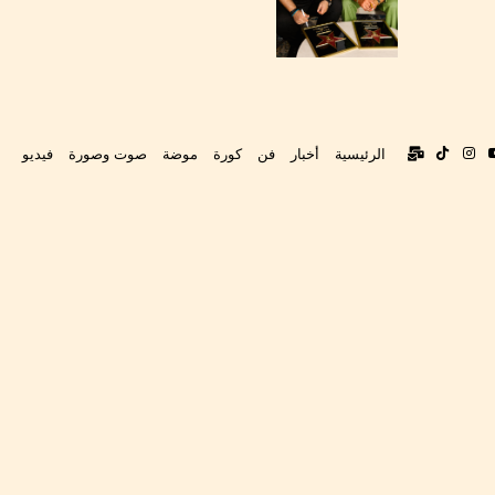
بوك
‫YouTube
انستقرام
‫TikTok
تواصل
الرئيسية
أخبار
فن
كورة
موضة
صوت وصورة
فيديو
معنا