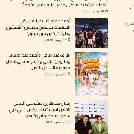
ر
ومحاميه يؤكد: “موكلي مجني عليه وليس متهماً”
30 يونيو، 2026
أحمد عصام السيد ينافس في
ارة”،
السينمات بفيلمين جديدين: “شمشون
ودليلة” و”ابن مين فيهم”
28 يونيو، 2026
اشرف عبد الباقي وأحمد عبد الوهاب
وكارولين عزمي وكريم عفيفي ابطال
مسرحية الساحل الشرير
27 يونيو، 2026
إقبال جماهيري ضخم على العرض
الخاص لفيلم “صقر وكناريا” في دبي
بحضور محمد إمام وشيكو
25 يونيو، 2026