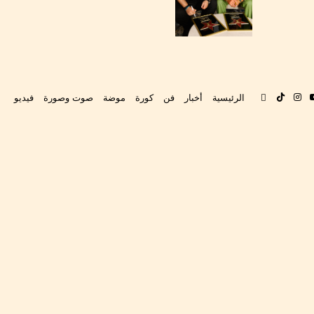
بوك
‫YouTube
انستقرام
‫TikTok
تواصل
الرئيسية
أخبار
فن
كورة
موضة
صوت وصورة
فيديو
معنا