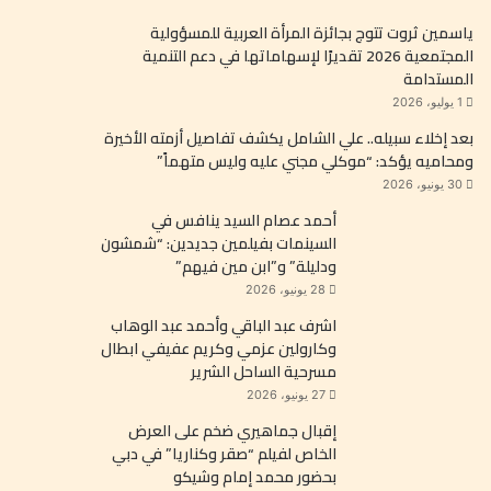
ياسمين ثروت تتوج بجائزة المرأة العربية للمسؤولية
المجتمعية 2026 تقديرًا لإسهاماتها في دعم التنمية
المستدامة
1 يوليو، 2026
بعد إخلاء سبيله.. علي الشامل يكشف تفاصيل أزمته الأخيرة
ومحاميه يؤكد: “موكلي مجني عليه وليس متهماً”
30 يونيو، 2026
أحمد عصام السيد ينافس في
السينمات بفيلمين جديدين: “شمشون
ودليلة” و”ابن مين فيهم”
28 يونيو، 2026
اشرف عبد الباقي وأحمد عبد الوهاب
وكارولين عزمي وكريم عفيفي ابطال
مسرحية الساحل الشرير
27 يونيو، 2026
إقبال جماهيري ضخم على العرض
الخاص لفيلم “صقر وكناريا” في دبي
بحضور محمد إمام وشيكو