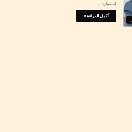
لمشواره…
أكمل القراءة »
ن