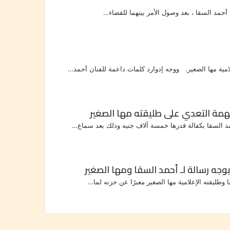
ن أحمد السقا ، بعد وصول الأمر بينهما للقضاء…
علامية مها الصغير. ووجه إدوارد كلمات داعمة للفنان أحمد…
تهمة التعدي على طليقته مها الصغير
حمد السقا بكفالة قدرها خمسة آلاف جنيه وذلك بعد سماع…
جه رسالة لـ أحمد السقا ومها الصغير
وطليقته الإعلامية مها الصغير معبرًا عن حزنه لما…