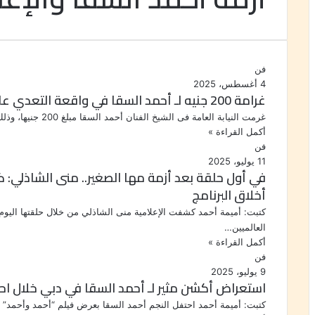
فن
4 أغسطس، 2025
غرامة 200 جنيه لـ أحمد السقا في واقعة التعدي على طليقته
غرمت النيابة العامة فى الشيخ الفنان أحمد السقا مبلغ 200 جنيها، وذلك بعد صدور حكم جنائي ضده فى اتهام طليقته…
أكمل القراءة »
فن
11 يوليو، 2025
في أول حلقة بعد أزمة مها الصغير.. منى الشاذلي
أخلاق البرنامج
كتبت: أميمة أحمد كشفت الإعلامية منى الشاذلي من خلال حلقتها اليوم
العالميين…
أكمل القراءة »
فن
9 يوليو، 2025
استعراض أكشن مثير لـ أحمد السقا في دبي خلال اح
كتبت: أميمة أحمد احتفل النجم أحمد السقا بعرض فيلم “أحمد وأحمد”