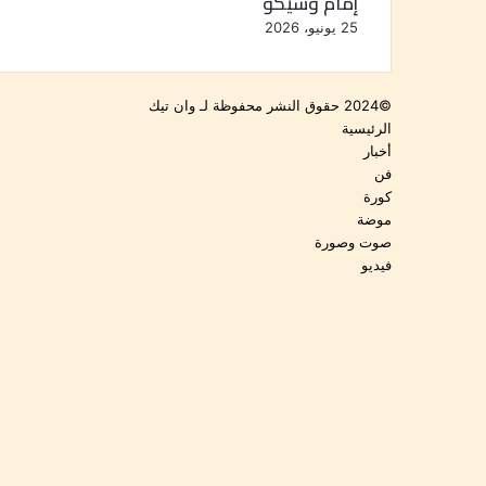
إمام وشيكو
25 يونيو، 2026
©2024 حقوق النشر محفوظة لـ وان تيك
الرئيسية
أخبار
فن
كورة
موضة
صوت وصورة
فيديو
فيسبوك
‫YouTube
انستقرام
‫TikTok
زر
تواصل
الذهاب
معنا
إلى
الأعلى