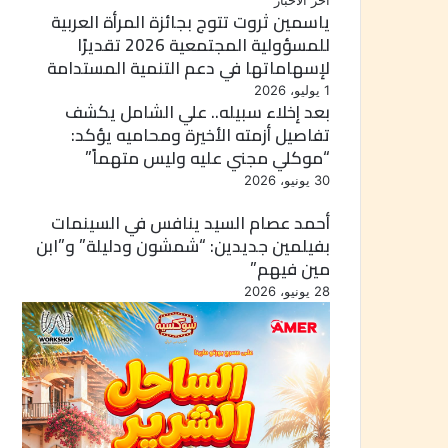
أخر الأخبار
ياسمين ثروت تتوج بجائزة المرأة العربية
للمسؤولية المجتمعية 2026 تقديرًا
لإسهاماتها في دعم التنمية المستدامة
1 يوليو، 2026
بعد إخلاء سبيله.. علي الشامل يكشف
تفاصيل أزمته الأخيرة ومحاميه يؤكد:
“موكلي مجني عليه وليس متهماً”
30 يونيو، 2026
أحمد عصام السيد ينافس في السينمات
بفيلمين جديدين: “شمشون ودليلة” و”ابن
مين فيهم”
28 يونيو، 2026