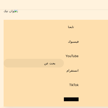
تابعنا
فيسبوك
‫YouTube
بحث
انستقرام
عن
‫TikTok
تواصل معنا