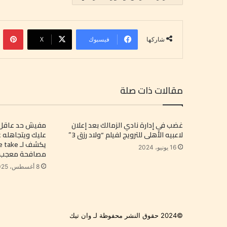
بينتي
فيسبوك
‫X
شاركها
مقالات ذات صلة
غضب في إدارة نادي الزمالك بعد إعلان
مفيش حد عاقل 
لاعبيه الأهلى للترويج لفيلم “ولاد رزق 3”
عليك ويتجاهله ع
16 يونيو، 2024
مصافحة معجب
8 أغسطس، 2025
©2024 حقوق النشر محفوظة لـ وان تيك