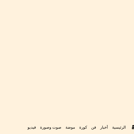
م
‫Ti
تواصل
الرئيسية
أخبار
فن
كورة
موضة
صوت وصورة
فيديو