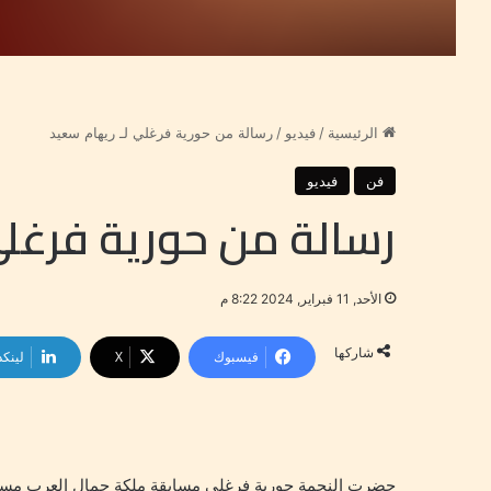
الرئيسية
/
فيديو
/
رسالة من حورية فرغلي لـ ريهام سعيد
فن
فيديو
رسالة من حورية فرغلي
الأحد, 11 فبراير, 2024 8:22 م
شاركها
فيسبوك
‫X
لينكد
حضرت النجمة حورية فرغلي مسابقة ملكة جمال العرب مساء