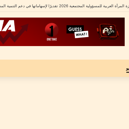
الشامل يكشف تفاصيل أزمته الأخيرة ومحاميه يؤكد: “موكلي مجني عليه وليس متهماً”
و