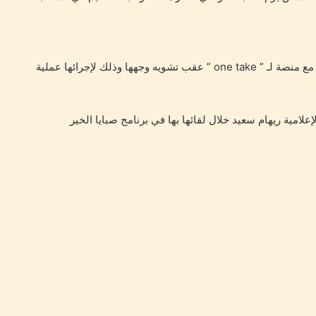
وجهت حورية رسالة دعم للإعلامية ريهام سعيد ، خلال لقائها مع منصة لـ ” one take ” عقب تشويه وجهها وذلك لإجرائها عملية
علامية ريهام سعيد خلال لقائها بها في برنامج صبايا الخير