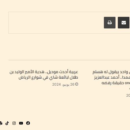
ريست
مشاركة عبر البريد
طباعة
واحد بيقول له هسلم
عربية أحدث موديل.. هدية الأمير الوليد بن
مدا.. أحمد عبدالعزيز
طلال لبائعة شاي في شوارع الرياض
يكشف لـ one take حقيقة رفضه
26 يونيو، 2024
فيسبوك
‫YouTube
انستقرا
kTok