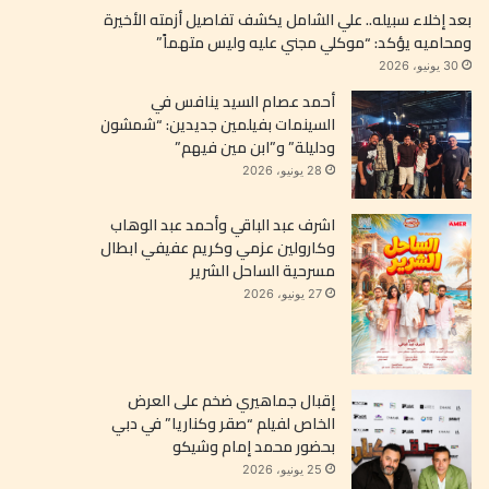
بعد إخلاء سبيله.. علي الشامل يكشف تفاصيل أزمته الأخيرة
ومحاميه يؤكد: “موكلي مجني عليه وليس متهماً”
30 يونيو، 2026
أحمد عصام السيد ينافس في
السينمات بفيلمين جديدين: “شمشون
ودليلة” و”ابن مين فيهم”
28 يونيو، 2026
اشرف عبد الباقي وأحمد عبد الوهاب
وكارولين عزمي وكريم عفيفي ابطال
مسرحية الساحل الشرير
27 يونيو، 2026
إقبال جماهيري ضخم على العرض
الخاص لفيلم “صقر وكناريا” في دبي
بحضور محمد إمام وشيكو
25 يونيو، 2026