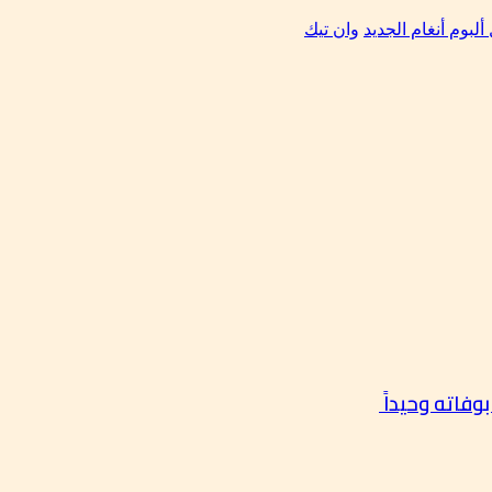
ألبوم أنغام الجديد
وان تيك
وفاته وحيداً