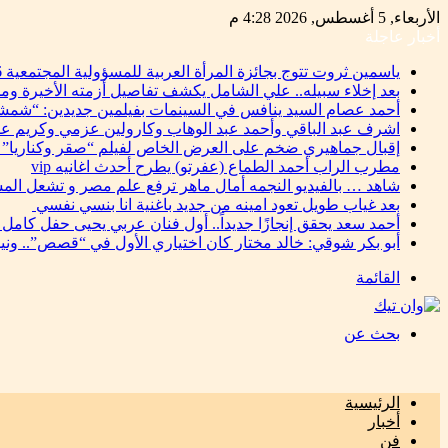
الأربعاء, 5 أغسطس, 2026 4:28 م
أخبار عاجلة
ياسمين ثروت تتوج بجائزة المرأة العربية للمسؤولية المجتمعية 2026 تقديرًا لإسهاماتها في دعم التنمية المستدامة
بعد إخلاء سبيله.. علي الشامل يكشف تفاصيل أزمته الأخيرة وم
أحمد عصام السيد ينافس في السينمات بفيلمين جديدين: “شمشو
اشرف عبد الباقي وأحمد عبد الوهاب وكارولين عزمي وكريم ع
إقبال جماهيري ضخم على العرض الخاص لفيلم “صقر وكناريا” 
مطرب الراب أحمد الطماع (عفرتو) يطرح أحدث اغانيه vip
شاهد … بالفيديو النجمه أمال ماهر ترفع علم مصر و تشعل المس
بعد غياب طويل تعود امينه من جديد باغنية انا بنسي نفسي
أحمد سعد يحقق إنجازًا جديداً.. أول فنان عربي يحيى حفل كامل
أبو بكر شوقي: خالد مختار كان اختياري الأول في “قصص”.. ون
القائمة
بحث عن
الرئيسية
أخبار
فن