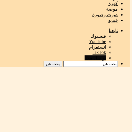
كورة
موضة
صوت وصورة
فيديو
تابعنا
فيسبوك
‫YouTube
انستقرام
‫TikTok
تواصل معنا
بحث عن