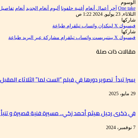
الوسوم
One take
آخر أعمال أنغام
أغنية حلفونا
ألبوم أنغام الجديد
أنغام
تفاصيل 
الثلاثاء, 23 يوليو, 2024 1:22 ص
شاركها
فيسبوك
‫X
لينكدإن
واتساب
تيلقرام
طباعة
شاركها
فيسبوك
‫X
بينتيريست
واتساب
تيلقرام
مشاركة عبر البريد
طباعة
مقالات ذات صلة
يسرا تبدأ تصوير دورها في فيلم “الست لما” الثلاثاء المقبل
29 مايو، 2025
في ذكرى رحيل هيثم أحمد زكي.. مسيرة فنية قصيرة و تنبأ ب
7 نوفمبر، 2024