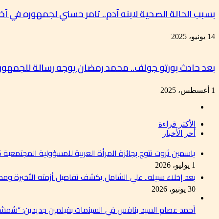
بسبب الحالة الصحية لابنه آدم.. تامر حسني لجمهوره في آ
14 يونيو، 2025
بعد حادث بورتو جولف.. محمد رمضان يوجه رسالة للجمه
1 أغسطس، 2025
الأكثر قراءة
أخر الأخبار
ياسمين ثروت تتوج بجائزة المرأة العربية للمسؤولية المجتمعية 2026 تقديرًا لإسهاماتها في دعم التنمية المستدامة
1 يوليو، 2026
بعد إخلاء سبيله.. علي الشامل يكشف تفاصيل أزمته الأخيرة وم
30 يونيو، 2026
أحمد عصام السيد ينافس في السينمات بفيلمين جديدين: “شمشو