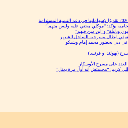
حاميه يؤكد: “موكلي مجني عليه وليس متهماً”
ن ودليلة” و”ابن مين فيهم”
فيفي ابطال مسرحية الساحل الشرير
في دبي بحضور محمد إمام وشيكو
رح (بهولندا و فرنسا)
 العدد على مسرح الأوسكار
يللي كريم: “محستش إنه أول مرة يمثل”