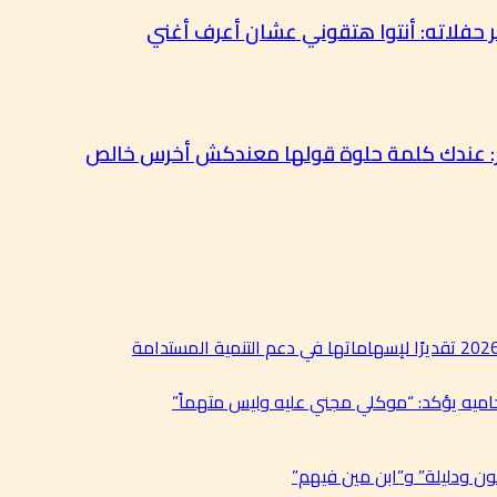
خر حفلاته: أنتوا هتقوني عشان أعرف أغني
ور: عندك كلمة حلوة قولها معندكش أخرس خالص
حاميه يؤكد: “موكلي مجني عليه وليس متهماً”
ن ودليلة” و”ابن مين فيهم”