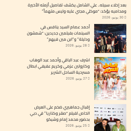
بعد إخلاء سبيله.. علي الشامل يكشف تفاصيل أزمته الأخيرة
ومحاميه يؤكد: “موكلي مجني عليه وليس متهماً”
30 يونيو، 2026
أحمد عصام السيد ينافس في
السينمات بفيلمين جديدين: “شمشون
ودليلة” و”ابن مين فيهم”
28 يونيو، 2026
اشرف عبد الباقي وأحمد عبد الوهاب
وكارولين عزمي وكريم عفيفي ابطال
مسرحية الساحل الشرير
27 يونيو، 2026
إقبال جماهيري ضخم على العرض
الخاص لفيلم “صقر وكناريا” في دبي
بحضور محمد إمام وشيكو
25 يونيو، 2026