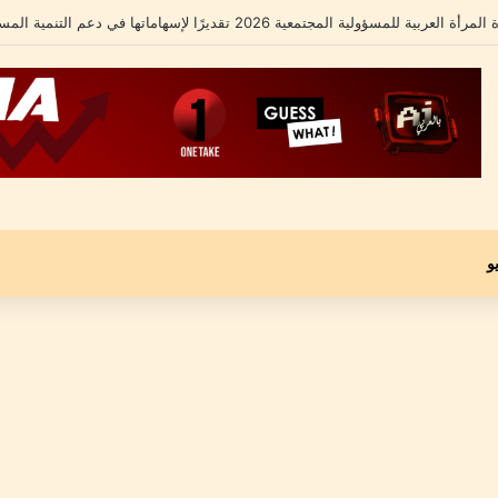
لشامل يكشف تفاصيل أزمته الأخيرة ومحاميه يؤكد: “موكلي مجني عليه وليس متهماً”
و