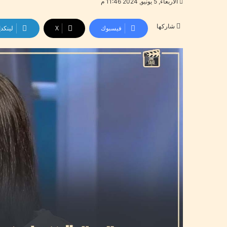
الأربعاء, 5 يونيو, 2024 11:46 م
شاركها
فيسبوك
‫X
لينكد