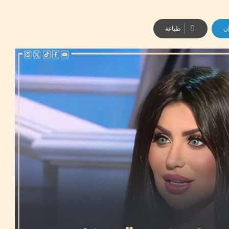
إن
طباعة