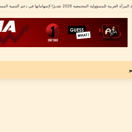
لشامل يكشف تفاصيل أزمته الأخيرة ومحاميه يؤكد: “موكلي مجني عليه وليس متهماً”
و