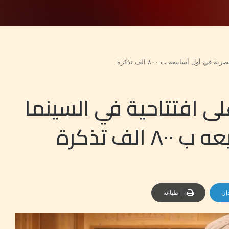
أول أسابيعه ب ٨٠٠ الف تذكرة
ى افتتاحية في السينما
لف تذكرة
إن
طباعة