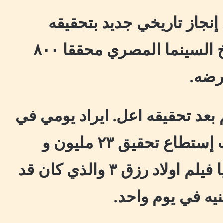
نجاز تاريخي جديد بتحقيقه
أعلى افتتاحية لفيلم في تاريخ السينما المصري محققا ٨٠٠
عرضه.
م بعد تحقيقه اعل. ايراد يومي في
تاريخ السينما المصرية حيث إستطاع تحقيق ٢٣ مليون و
٢٠٥ الف جنيه مصري متخطيا فيلم اولاد رزق ٣ والذي كان قد