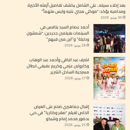
بعد إخلاء سبيله.. علي الشامل يكشف تفاصيل أزمته الأخيرة
ومحاميه يؤكد: “موكلي مجني عليه وليس متهماً”
30 يونيو، 2026
أحمد عصام السيد ينافس في
السينمات بفيلمين جديدين: “شمشون
ودليلة” و”ابن مين فيهم”
28 يونيو، 2026
اشرف عبد الباقي وأحمد عبد الوهاب
وكارولين عزمي وكريم عفيفي ابطال
مسرحية الساحل الشرير
27 يونيو، 2026
إقبال جماهيري ضخم على العرض
الخاص لفيلم “صقر وكناريا” في دبي
بحضور محمد إمام وشيكو
25 يونيو، 2026