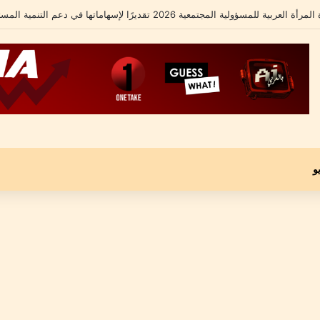
شامل يكشف تفاصيل أزمته الأخيرة ومحاميه يؤكد: “موكلي مجني عليه وليس متهماً”
و