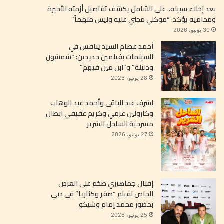
بعد إخلاء سبيله.. علي الشامل يكشف تفاصيل أزمته الأخيرة
ومحاميه يؤكد: “موكلي مجني عليه وليس متهماً”
30 يونيو، 2026
أحمد عصام السيد ينافس في
السينمات بفيلمين جديدين: “شمشون
ودليلة” و”ابن مين فيهم”
28 يونيو، 2026
اشرف عبد الباقي وأحمد عبد الوهاب
وكارولين عزمي وكريم عفيفي ابطال
مسرحية الساحل الشرير
27 يونيو، 2026
إقبال جماهيري ضخم على العرض
الخاص لفيلم “صقر وكناريا” في دبي
بحضور محمد إمام وشيكو
25 يونيو، 2026