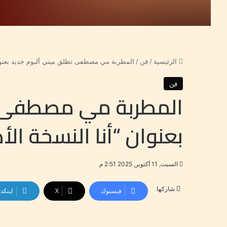
الرئيسية
/
فن
/
المطربة مي مصطفى تطلق ميني ألبوم جديد بعنوان 
فن
المطربة مي مصطفى ت
بعنوان “أنا النسخة الأ
السبت, 11 أكتوبر, 2025 2:51 م
شاركها
فيسبوك
‫X
لينكد