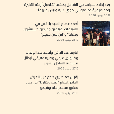
بعد إخلاء سبيله.. علي الشامل يكشف تفاصيل أزمته الأخيرة
ومحاميه يؤكد: “موكلي مجني عليه وليس متهماً”
30 يونيو، 2026
أحمد عصام السيد ينافس في
السينمات بفيلمين جديدين: “شمشون
ودليلة” و”ابن مين فيهم”
28 يونيو، 2026
اشرف عبد الباقي وأحمد عبد الوهاب
وكارولين عزمي وكريم عفيفي ابطال
مسرحية الساحل الشرير
27 يونيو، 2026
إقبال جماهيري ضخم على العرض
الخاص لفيلم “صقر وكناريا” في دبي
بحضور محمد إمام وشيكو
25 يونيو، 2026