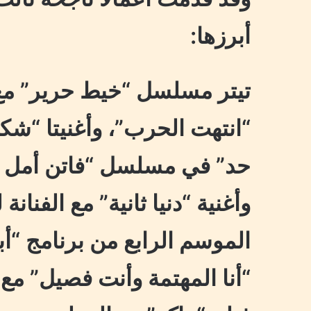
أبرزها:
تيتر مسلسل “خيط حرير” مع ا
“انتهت الحرب”، وأغنيتا “شك
حد” في مسلسل “فاتن أمل حر
وأغنية “دنيا ثانية” مع الفنا
الموسم الرابع من برنامج “أب
“أنا المهتمة وأنت فصيل” مع