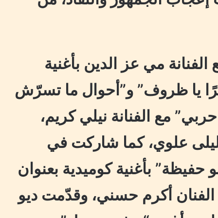
لفنانة مي عز الدين بأغنية
رًا يا ظروف” و”أحوال ما تسرّش
بي” مع الفنانة نيلي كريم،
نة ليلى علوي، كما شاركت في
و حفيظة” بأغنية كوميدية بعنوان
 الفنان أكرم حسني، وقدّمت ديو