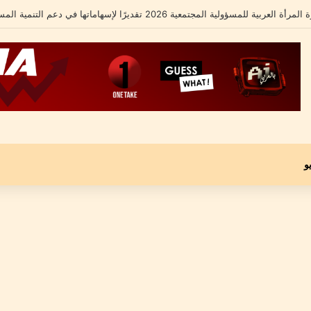
لشامل يكشف تفاصيل أزمته الأخيرة ومحاميه يؤكد: “موكلي مجني عليه وليس متهماً”
و