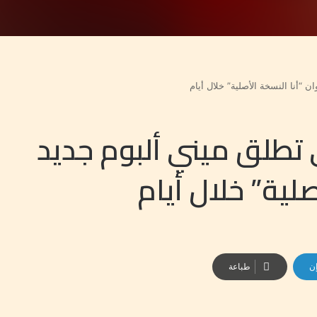
“أنا النسخة الأصلية” خلال أيام
طلق ميني ألبوم جديد
صلية” خلال أيام
إن
طباعة