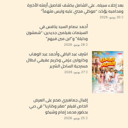
بعد إخلاء سبيله.. علي الشامل يكشف تفاصيل أزمته الأخيرة
ومحاميه يؤكد: “موكلي مجني عليه وليس متهماً”
30 يونيو، 2026
أحمد عصام السيد ينافس في
السينمات بفيلمين جديدين: “شمشون
ودليلة” و”ابن مين فيهم”
28 يونيو، 2026
اشرف عبد الباقي وأحمد عبد الوهاب
وكارولين عزمي وكريم عفيفي ابطال
مسرحية الساحل الشرير
27 يونيو، 2026
إقبال جماهيري ضخم على العرض
الخاص لفيلم “صقر وكناريا” في دبي
بحضور محمد إمام وشيكو
25 يونيو، 2026