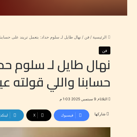
الرئيسية
/
فن
/
نهال طايل لـ سلوم حداد: بتعمل تريند على حسابن
فن
نهال طايل لـ سلوم حدا
حسابنا واللي قولته ع
الثلاثاء, 9 سبتمبر, 2025 1:03 م
شاركها
فيسبوك
‫X
لينكد