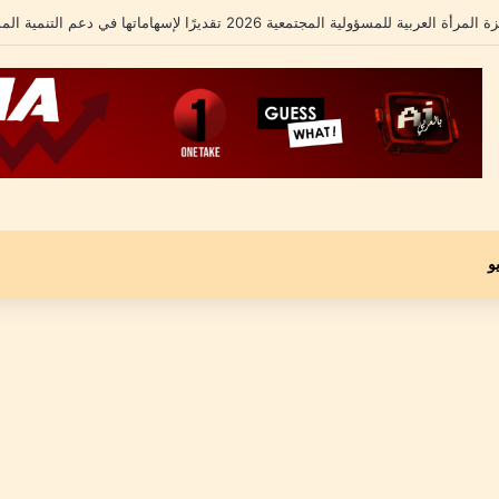
الشامل يكشف تفاصيل أزمته الأخيرة ومحاميه يؤكد: “موكلي مجني عليه وليس متهماً”
و