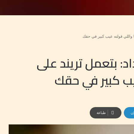
ا واللي قولته عيب كبير في حقك
د: بتعمل تريند على
يب كبير في حقك
إن
طباعة