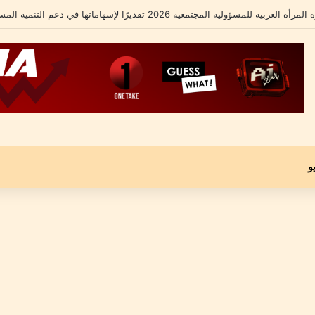
لشامل يكشف تفاصيل أزمته الأخيرة ومحاميه يؤكد: “موكلي مجني عليه وليس متهماً”
و