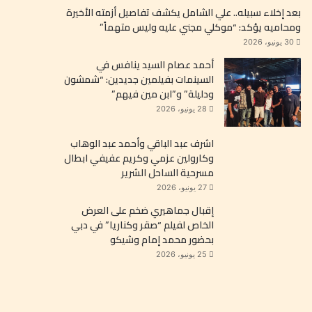
بعد إخلاء سبيله.. علي الشامل يكشف تفاصيل أزمته الأخيرة
ومحاميه يؤكد: “موكلي مجني عليه وليس متهماً”
30 يونيو، 2026
أحمد عصام السيد ينافس في
السينمات بفيلمين جديدين: “شمشون
ودليلة” و”ابن مين فيهم”
28 يونيو، 2026
اشرف عبد الباقي وأحمد عبد الوهاب
وكارولين عزمي وكريم عفيفي ابطال
مسرحية الساحل الشرير
27 يونيو، 2026
إقبال جماهيري ضخم على العرض
الخاص لفيلم “صقر وكناريا” في دبي
بحضور محمد إمام وشيكو
25 يونيو، 2026