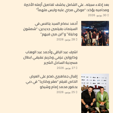
بعد إخلاء سبيله.. علي الشامل يكشف تفاصيل أزمته الأخيرة
ومحاميه يؤكد: “موكلي مجني عليه وليس متهماً”
30 يونيو، 2026
أحمد عصام السيد ينافس في
السينمات بفيلمين جديدين: “شمشون
ودليلة” و”ابن مين فيهم”
28 يونيو، 2026
اشرف عبد الباقي وأحمد عبد الوهاب
وكارولين عزمي وكريم عفيفي ابطال
مسرحية الساحل الشرير
27 يونيو، 2026
إقبال جماهيري ضخم على العرض
الخاص لفيلم “صقر وكناريا” في دبي
بحضور محمد إمام وشيكو
25 يونيو، 2026