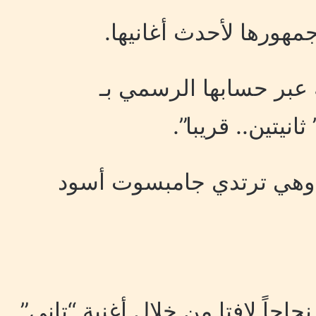
ورها لأحدث أغانيها.
عبر حسابها الرسمي بـ
نيتين.. قريبا”.
وهي ترتدي جامبسوت أسود
حاً لافتا من خلال أغنية “تاني”