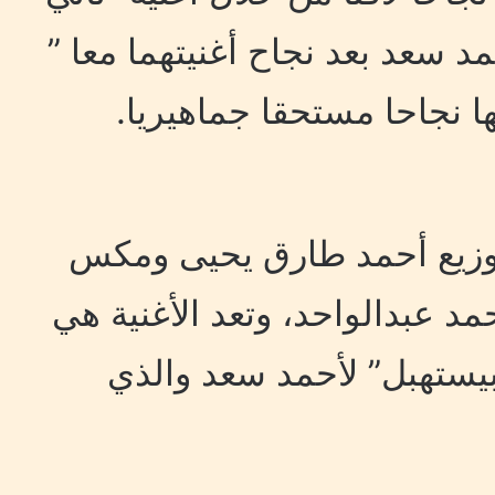
مد سعد بعد نجاح أغنيتهما معا ”
ها نجاحا مستحقا جماهيريا.
وتوزيع أحمد طارق يحيى ومكس
 عبدالواحد، وتعد الأغنية هي
بيستهبل” لأحمد سعد والذي