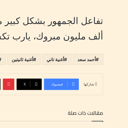
تفاعل الجمهور بشكل كبير م
ألف مليون مبروك، يارب تكس
أحمد سعد
أغنية تاني
أغنية ثانيتين
بينتيري
فيسبوك
‫X
شاركها
مقالات ذات صلة