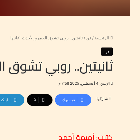
الرئيسية
/
فن
/
ثانيتين.. روبي تشوق الجمهور لأحدث أغانيها
فن
ثانيتين.. روبي تشوق ا
الإثنين, 4 أغسطس, 2025 7:58 م
شاركها
فيسبوك
‫X
لينكد
كتبت: أميمة أحمد