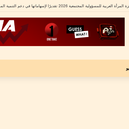
الشامل يكشف تفاصيل أزمته الأخيرة ومحاميه يؤكد: “موكلي مجني عليه وليس متهماً”
و