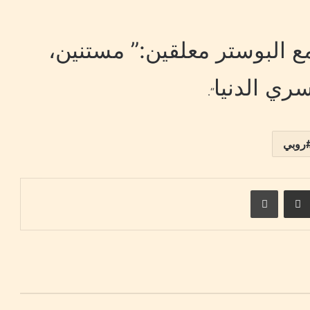
ع البوستر معلقين:” مستنين،
ري الدنيا
“.
روبي
ست
مشاركة عبر البريد
طباعة