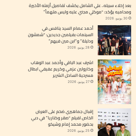
بعد إخلاء سبيله.. علي الشامل يكشف تفاصيل أزمته الأخيرة
ومحاميه يؤكد: “موكلي مجني عليه وليس متهماً”
30 يونيو، 2026
أحمد عصام السيد ينافس في
السينمات بفيلمين جديدين: “شمشون
ودليلة” و”ابن مين فيهم”
28 يونيو، 2026
اشرف عبد الباقي وأحمد عبد الوهاب
وكارولين عزمي وكريم عفيفي ابطال
مسرحية الساحل الشرير
27 يونيو، 2026
إقبال جماهيري ضخم على العرض
الخاص لفيلم “صقر وكناريا” في دبي
بحضور محمد إمام وشيكو
25 يونيو، 2026