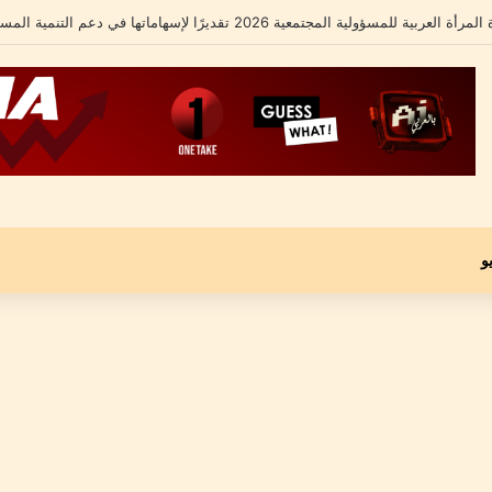
شامل يكشف تفاصيل أزمته الأخيرة ومحاميه يؤكد: “موكلي مجني عليه وليس متهماً”
و