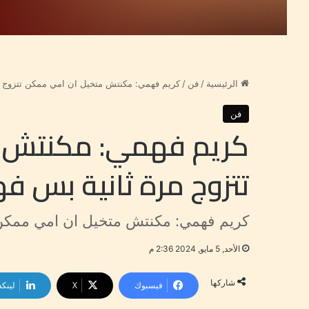
الرئيسية
/
فن
/
كريم فهمي: مكنتش متخيل ان امي ممكن تتزوج م
فن
كريم فهمي: مكنتش 
تتزوج مرة ثانية بس ف
كريم فهمي: مكنتش متخيل ان امي ممكن 
الأحد, 5 مايو, 2024 2:36 م
شاركها
فيسبوك
‫X
لينكد