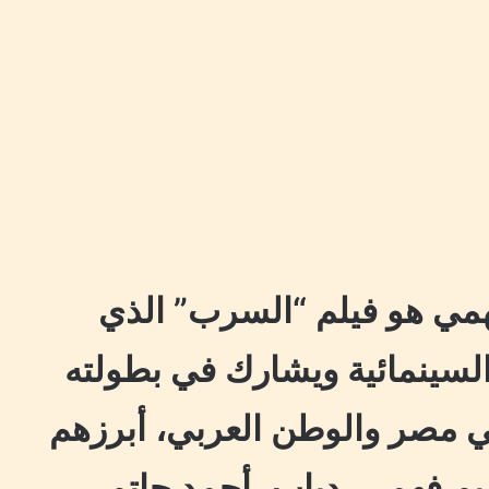
همي هو فيلم “السرب” الذي
لسينمائية ويشارك في بطولته
 مصر والوطن العربي، أبرزهم
يم فهمي، دياب، أحمد حاتم،