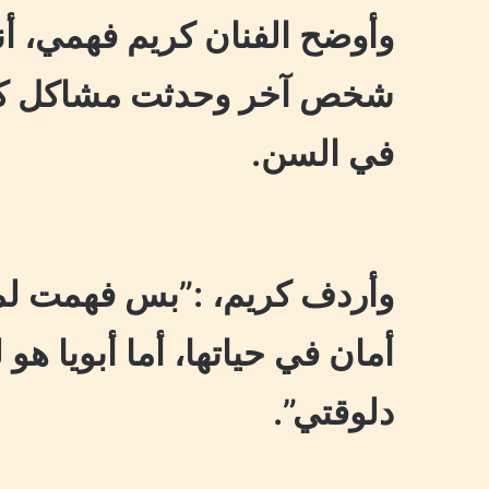
وأوضح الفنان كريم فهمي، أنه
شخص آخر وحدثت مشاكل كثي
في السن.
وأردف كريم، :”بس فهمت لما
أمان في حياتها، أما أبويا هو
دلوقتي”.