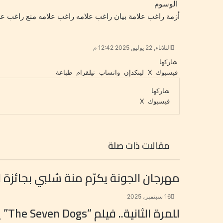
الوسوم
أزمة راغب علامة
بيان راغب علامه
راغب علامه
منع راغب عل
الثلاثاء, 22 يوليو, 2025 12:42 م
شاركها
فيسبوك
‫X
لينكدإن
واتساب
تيلقرام
طباعة
شاركها
فيسبوك
‫X
ب
و
ت
م
ط
ي
ا
ي
ب
ش
ن
ت
ل
ا
ا
ت
ق
س
ر
ع
مقالات ذات صلة
ي
ا
ر
ك
ة
ر
ا
ب
ة
ي
م
ع
مهرجان الجونة يكرّم منة شلبي بجائزة ال
س
ب
ت
ر
ا
16 سبتمبر، 2025
ل
للمرة الثانية.. فيلم “The Seven Dogs” يجمع أحمد عز مع كريم عبدالعزيز
ب