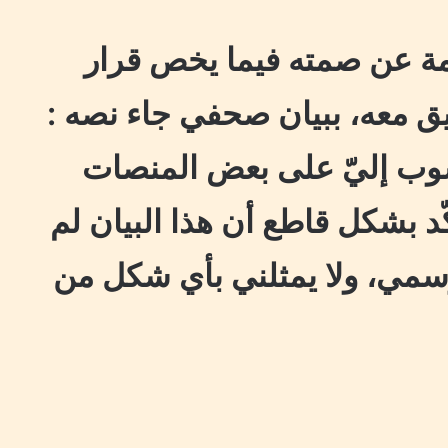
مة عن صمته فيما يخص قرار
يق معه، ببيان صحفي جاء نصه :
سوب إليّ على بعض المنصات
كّد بشكل قاطع أن هذا البيان لم
سمي، ولا يمثلني بأي شكل من