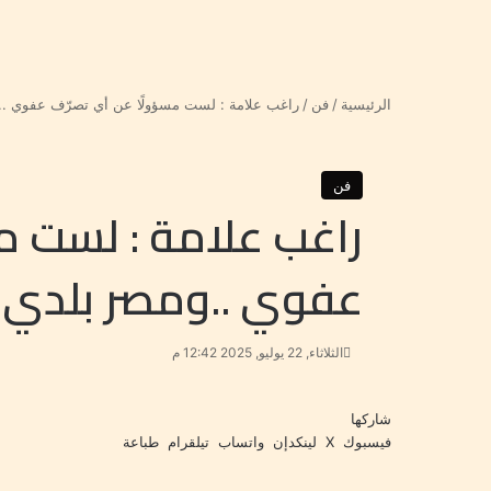
الرئيسية
/
فن
/
راغب علامة : لست مسؤولًا عن أي تصرّف عفوي ..و
فن
راغب علامة : لست م
عفوي ..ومصر بلدي ا
الثلاثاء, 22 يوليو, 2025 12:42 م
شاركها
فيسبوك
‫X
لينكدإن
واتساب
تيلقرام
طباعة