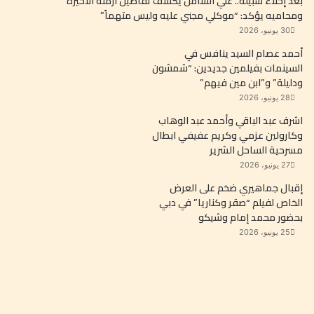
بعد إخلاء سبيله.. علي الشامل يكشف تفاصيل أزمته الأخيرة
ومحاميه يؤكد: “موكلي مجني عليه وليس متهماً”
30 يونيو، 2026
أحمد عصام السيد ينافس في
السينمات بفيلمين جديدين: “شمشون
ودليلة” و”ابن مين فيهم”
28 يونيو، 2026
اشرف عبد الباقي وأحمد عبد الوهاب
وكارولين عزمي وكريم عفيفي ابطال
مسرحية الساحل الشرير
27 يونيو، 2026
إقبال جماهيري ضخم على العرض
الخاص لفيلم “صقر وكناريا” في دبي
بحضور محمد إمام وشيكو
25 يونيو، 2026