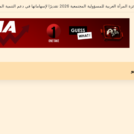
 الشامل يكشف تفاصيل أزمته الأخيرة ومحاميه يؤكد: “موكلي مجني عليه وليس متهماً
و