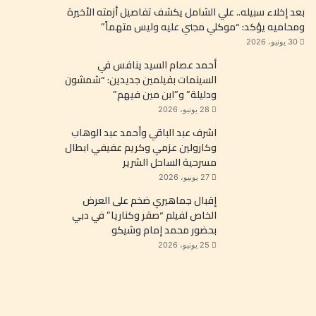
بعد إخلاء سبيله.. علي الشامل يكشف تفاصيل أزمته الأخيرة
ومحاميه يؤكد: “موكلي مجني عليه وليس متهماً”
30 يونيو، 2026
أحمد عصام السيد ينافس في
السينمات بفيلمين جديدين: “شمشون
ودليلة” و”ابن مين فيهم”
28 يونيو، 2026
اشرف عبد الباقي وأحمد عبد الوهاب
وكارولين عزمي وكريم عفيفي ابطال
مسرحية الساحل الشرير
27 يونيو، 2026
إقبال جماهيري ضخم على العرض
الخاص لفيلم “صقر وكناريا” في دبي
بحضور محمد إمام وشيكو
25 يونيو، 2026