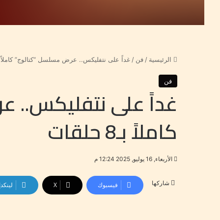
الرئيسية
/
فن
/
غداً على نتفليكس.. عرض مسلسل “كتالوج” كاملاً بـ8 حلق
فن
غداً على نتفليكس.. 
كاملاً بـ8 حلقات
الأربعاء, 16 يوليو, 2025 12:24 م
شاركها
فيسبوك
‫X
لينكد