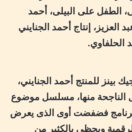
ى، الطفل على البيلى، أحمد
 العزيز، إنتاج أحمد الجنايني
د الحلفاوي.
ك بينز للمنتج أحمد الجنايني،
ال الناجحة منها، مسلسل موضوع
وبرنامج فضفضت أوى الذى يعرض
اً على منصة Watch it الرقمية ويحظى بالكثير من