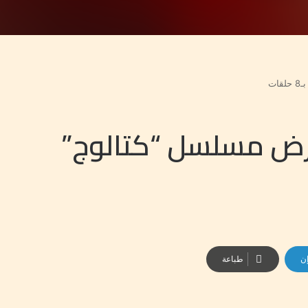
ات
عرض مسلسل “كتالوج”
إن
طباعة