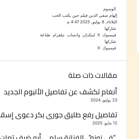
الوسوم
إلهام صفي الدين
فيلم حين يكتب الحب
الثلاثاء, 8 يوليو, 2025 4:47 م
شاركها
فيسبوك
‫X
لينكدإن
واتساب
تيلقرام
طباعة
شاركها
فيسبوك
‫X
ب
و
ت
م
ط
ي
ا
ي
ب
ش
ن
ت
ل
ا
ا
ت
ق
س
ر
ع
مقالات ذات صلة
ي
ا
ر
ك
ة
ر
ا
ب
ة
ي
م
ع
أنغام تكشف عن تفاصيل الألبوم الجديد
س
ب
23 يوليو، 2024
ت
ر
ا
تفاصيل رفع طليق جورى بكر دعوى إسقاط
ل
ب
12 مايو، 2025
ر
ي
“فى نونو”.. الفنانة سلمى أبو ضيف تعلن