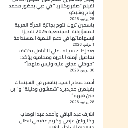
لفيلم “صقر وكناريا” في دبي بحضور محمد
إمام وشيكو
25 يونيو، 2026
ياسمين ثروت تتوج بجائزة المرأة العربية
للمسؤولية المجتمعية 2026 تقديرًا
لإسهاماتها في دعم التنمية المستدامة
1 يوليو، 2026
بعد إخلاء سبيله.. علي الشامل يكشف
تفاصيل أزمته الأخيرة ومحاميه يؤكد:
“موكلي مجني عليه وليس متهماً”
30 يونيو، 2026
أحمد عصام السيد ينافس في السينمات
بفيلمين جديدين: “شمشون ودليلة” و”ابن
مين فيهم”
28 يونيو، 2026
اشرف عبد الباقي وأحمد عبد الوهاب
وكارولين عزمي وكريم عفيفي ابطال
مسرحية الساحل الشرير