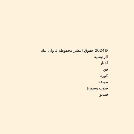
©2024 حقوق النشر محفوظة لـ وان تيك
الرئيسية
أخبار
فن
كورة
موضة
صوت وصورة
فيديو
فيسبوك
‫YouTube
انستقرام
‫TikTok
‫X
فيسبوك
تيلقرام
واتساب
تواصل
زر
معنا