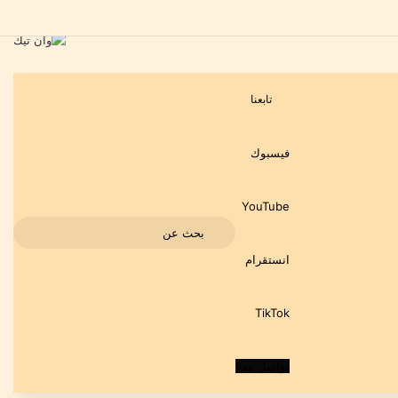
تابعنا
فيسبوك
‫YouTube
بحث
انستقرام
عن
‫TikTok
تواصل معنا