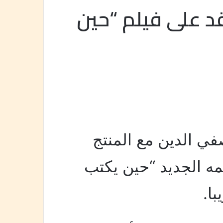
د على فيلم “حين
صفي الدين مع المنتج
مه الجديد “حين يكتب
ا.