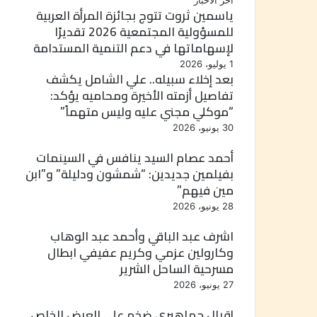
أخر الأخبار
ياسمين ثروت تتوج بجائزة المرأة العربية
للمسؤولية المجتمعية 2026 تقديرًا
لإسهاماتها في دعم التنمية المستدامة
1 يوليو، 2026
بعد إخلاء سبيله.. علي الشامل يكشف
تفاصيل أزمته الأخيرة ومحاميه يؤكد:
“موكلي مجني عليه وليس متهماً”
30 يونيو، 2026
أحمد عصام السيد ينافس في السينمات
بفيلمين جديدين: “شمشون ودليلة” و”ابن
مين فيهم”
28 يونيو، 2026
اشرف عبد الباقي وأحمد عبد الوهاب
وكارولين عزمي وكريم عفيفي ابطال
مسرحية الساحل الشرير
27 يونيو، 2026
إقبال جماهيري ضخم على العرض الخاص