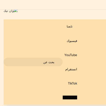
تابعنا
فيسبوك
‫YouTube
بحث
انستقرام
عن
‫TikTok
تواصل معنا