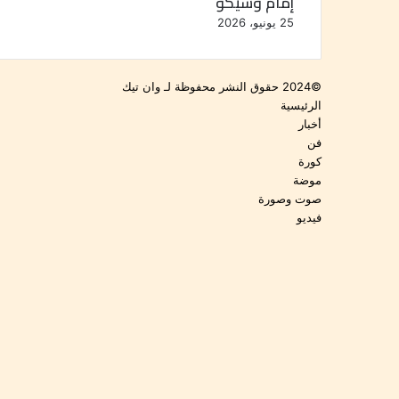
إمام وشيكو
25 يونيو، 2026
©2024 حقوق النشر محفوظة لـ وان تيك
الرئيسية
أخبار
فن
كورة
موضة
صوت وصورة
فيديو
فيسبوك
‫YouTube
انستقرام
‫TikTok
‫X
فيسبوك
تيلقرام
واتساب
تواصل
زر
معنا
الذهاب
إلى
الأعلى