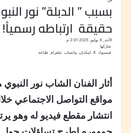
بسبب ” الدبلة” نور النب
حقيقة ارتباطه رسمياً!
الأحد, 6 يوليو, 2025 2:01 م
شاركها
فيسبوك
‫X
لينكدإن
واتساب
تيلقرام
طباعة
أثار الفنان الشاب نور النبو
مواقع التواصل الاجتماعي خلا
انتشار مقطع فيديو له وهو يرت
جمهوره لطرح تساؤلات حول إم