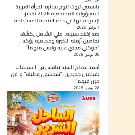
أخر الأخبار
ياسمين ثروت تتوج بجائزة المرأة العربية
للمسؤولية المجتمعية 2026 تقديرًا
لإسهاماتها في دعم التنمية المستدامة
1 يوليو، 2026
بعد إخلاء سبيله.. علي الشامل يكشف
تفاصيل أزمته الأخيرة ومحاميه يؤكد:
“موكلي مجني عليه وليس متهماً”
30 يونيو، 2026
أحمد عصام السيد ينافس في السينمات
بفيلمين جديدين: “شمشون ودليلة” و”ابن
مين فيهم”
28 يونيو، 2026