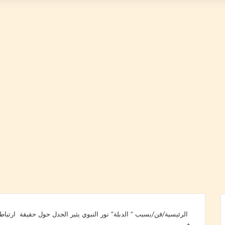
الرئيسية
/
فن
/
بسبب ” الدبلة” نور النبوي يثير الجدل حول حقيقة ارتباط
فن