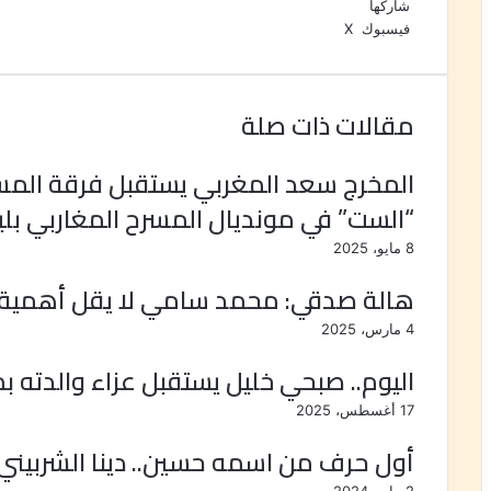
شاركها
فيسبوك
‫X
ب
و
ت
م
ط
ي
ا
ي
ب
ش
ن
ت
ل
ا
ا
ت
ق
س
ر
ع
مقالات ذات صلة
ي
ا
ر
ك
ة
ر
ا
ب
ة
ي
م
ع
المخرج سعد المغربي يستقبل فرقة الم
س
ب
“الست” في مونديال المسرح المغاربي بليب
ت
ر
ا
8 مايو، 2025
ل
ب
هالة صدقي: محمد سامي لا يقل أهمي
ر
ي
4 مارس، 2025
د
اليوم.. صبحي خليل يستقبل عزاء والدته ب
17 أغسطس، 2025
أول حرف من اسمه حسين.. دينا الشربيني