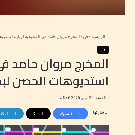
الرئيسية
/
فن
/
المخرج مروان حامد في السعودية لزيارة استديوهات
فن
المخرج مروان حامد في
استديوهات الحصن لبدء ت
الجمعة, 20 يونيو, 2025 6:46 م
شاركها
فيسبوك
‫X
لينكد