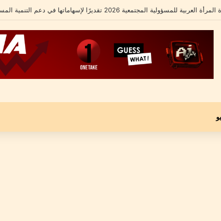
لشامل يكشف تفاصيل أزمته الأخيرة ومحاميه يؤكد: “موكلي مجني عليه وليس متهماً”
و