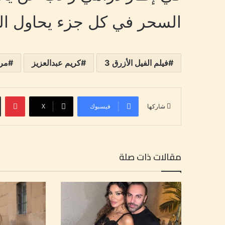
السحر في كل جزء يحاول الت
فيلم الفيل الأزرق 3
كريم عبدالعزيز
مرو
بينتيري
فيسبوك
‫X
شاركها
مقالات ذات صلة