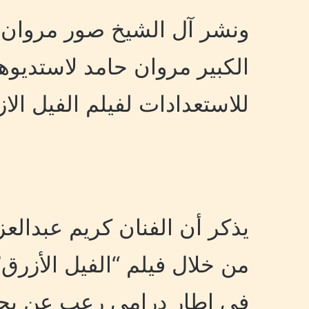
ونشر آل الشيخ صور مروان وع
للاستعدادات لفيلم الفيل الازرق3 بالتوفيق ان شاءا
يذكر أن الفنان كريم عبدالع
من خلال فيلم “الفيل الأزرق”
في إطار درامي رعب عن يحي