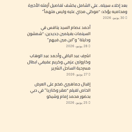
بعد إخلاء سبيله.. علي الشامل يكشف تفاصيل أزمته الأخيرة
ومحاميه يؤكد: “موكلي مجني عليه وليس متهماً”
30 يونيو، 2026
أحمد عصام السيد ينافس في
السينمات بفيلمين جديدين: “شمشون
ودليلة” و”ابن مين فيهم”
28 يونيو، 2026
اشرف عبد الباقي وأحمد عبد الوهاب
وكارولين عزمي وكريم عفيفي ابطال
مسرحية الساحل الشرير
27 يونيو، 2026
إقبال جماهيري ضخم على العرض
الخاص لفيلم “صقر وكناريا” في دبي
بحضور محمد إمام وشيكو
25 يونيو، 2026