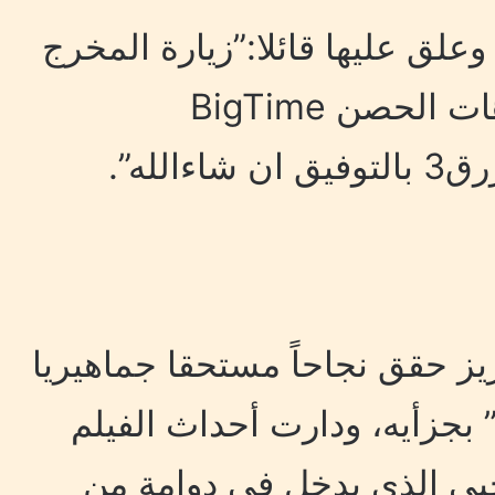
لق عليها قائلا:”زيارة المخرج
الكبير مروان حامد لاستديوهات الحصن BigTime
لله”.
زيز حقق نجاحاً مستحقا جماهيريا
 بجزأيه، ودارت أحداث الفيلم
ى الذي يدخل في دوامة من