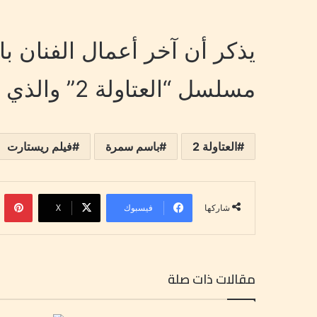
يذكر أن آخر أعمال الفنان 
مسلسل “العتاولة 2” والذي حقق نجاحاً كبيراً من خلاله.
العتاولة 2
باسم سمرة
فيلم ريستارت
بينتي
فيسبوك
‫X
شاركها
مقالات ذات صلة