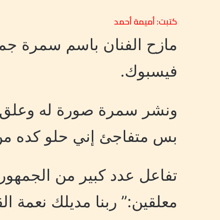
كتبت: أميمة أحمد
مازح الفنان باسم سمرة جم
فيسبوك.
ونشر سمرة صورة له وعلق علي
بس متفاجئ إني حلو كده من 
تفاعل عدد كبير من الجمهو
معلقين:” ربنا مديلك نعمة الق