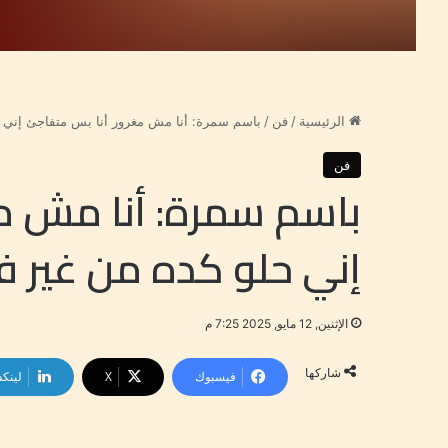
الرئيسية
/
فن
/
باسم سمرة: أنا مش مغرور أنا بس متفاجئ إني ح
فن
باسم سمرة: أنا مش م
إني حلو كده من غير فل
الإثنين, 12 مايو, 2025 7:25 م
شاركها
فيسبوك
‫X
لينكد