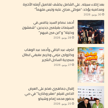
بعد إخلاء سبيله.. علي الشامل يكشف تفاصيل أزمته الأخيرة
ومحاميه يؤكد: “موكلي مجني عليه وليس متهماً”
30 يونيو، 2026
أحمد عصام السيد ينافس في
السينمات بفيلمين جديدين: “شمشون
ودليلة” و”ابن مين فيهم”
28 يونيو، 2026
اشرف عبد الباقي وأحمد عبد الوهاب
وكارولين عزمي وكريم عفيفي ابطال
مسرحية الساحل الشرير
27 يونيو، 2026
إقبال جماهيري ضخم على العرض
الخاص لفيلم “صقر وكناريا” في دبي
بحضور محمد إمام وشيكو
25 يونيو، 2026