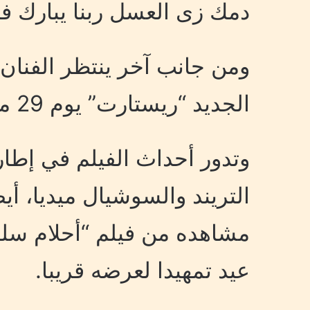
دمك زى العسل ربنا يبارك فيك
ومن جانب آخر ينتظر الفنا
الجديد “ريستارت” يوم 29 مايو الجاري في السينمات.
وتدور أحداث الفيلم في إط
التريند والسوشيال ميديا، 
مشاهده من فيلم “أحلام سل
عيد تمهيدا لعرضه قريبا.