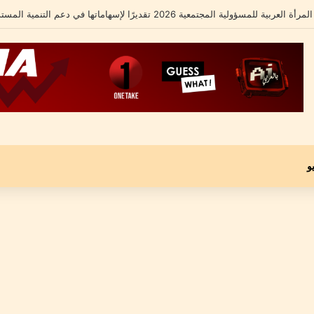
امل يكشف تفاصيل أزمته الأخيرة ومحاميه يؤكد: “موكلي مجني عليه وليس متهماً”
و