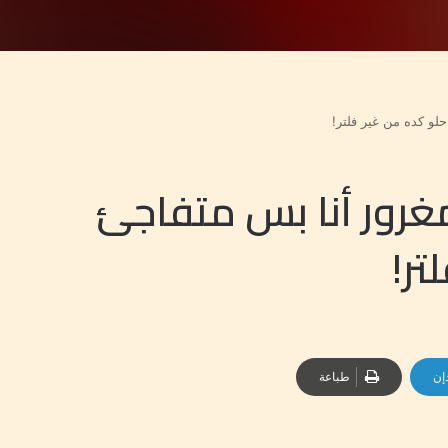
لو كده من غير فلتر!
غرور أنا بس متفاجئ
تر!
إن
طباعة