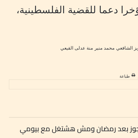
را دعما للقضية الفلسطينية،
ز الشافعي
محمد منير
منة عدلى القيعي
طباعة
هتجوز بعد رمضان ومش هشتغل مع بيومي