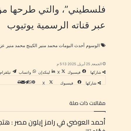
فلسطيني”، والتي طرحها مؤخ
عبر قناته الرسمية يوتيوب
الوسوم
أحدث البومات محمد منير
الكينج محمد منير
عزي
الجمعة, 25 أبريل, 2025 5:13 م
شاركها
فيسبوك
‫X
لينكدإن
واتساب
تيلقرام
شاركها
فيسبوك
‫X
ب
ت
و
م
ط
ي
ا
ي
ب
ش
ن
ت
ل
ا
ا
مقالات ذات صلة
ت
ر
ق
ع
س
ي
ا
ك
ر
ة
ا
ر
ة
ب
أحمد العوضي في رامز إيلون مصر : 
ي
م
ع
ب
س