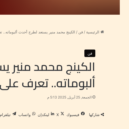
الرئيسية
/
فن
/
الكينج محمد منير يستعد لطرح أحدث ألبوماته.. 
فن
الكينج محمد منير ي
ألبوماته.. تعرف على
الجمعة, 25 أبريل, 2025 5:13 م
شاركها
فيسبوك
‫X
لينكدإن
واتساب
تيلقرام