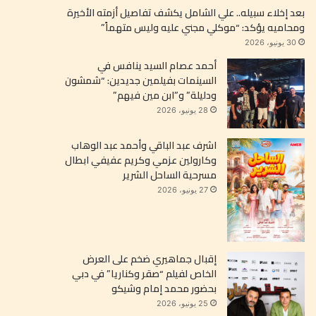
بعد إخلاء سبيله.. علي الشامل يكشف تفاصيل أزمته الأخيرة
ومحاميه يؤكد: “موكلي مجني عليه وليس متهماً”
30 يونيو، 2026
أحمد عصام السيد ينافس في
السينمات بفيلمين جديدين: “شمشون
ودليلة” و”ابن مين فيهم”
28 يونيو، 2026
اشرف عبد الباقي وأحمد عبد الوهاب
وكارولين عزمي وكريم عفيفي ابطال
مسرحية الساحل الشرير
27 يونيو، 2026
إقبال جماهيري ضخم على العرض
الخاص لفيلم “صقر وكناريا” في دبي
بحضور محمد إمام وشيكو
25 يونيو، 2026