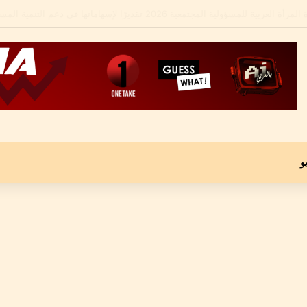
لشامل يكشف تفاصيل أزمته الأخيرة ومحاميه يؤكد: “موكلي مجني عليه وليس متهماً”
و