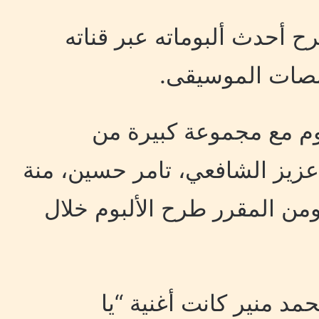
ح أحدث ألبوماته عبر قناته
نصات الموسيقى.
بوم مع مجموعة كبيرة من
عزيز الشافعي، تامر حسين، منة
من المقرر طرح الألبوم خلال
مد منير كانت أغنية “يا