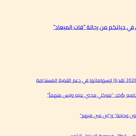
ن في حياتكم من رجالة “فات الميعاد”
حاميه يؤكد: “موكلي مجني عليه وليس متهماً”
ن ودليلة” و”ابن مين فيهم”
في ابطال مسرحية الساحل الشرير