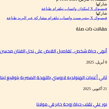
شاركها
فيسبوك
‫X
لينكدإن
واتساب
تيلقرام
طباعة
شاركها
فيسبوك
‫X
بينتيريست
واتساب
تيلقرام
مشاركة عبر البريد
طباعة
مقالات ذات صلة
أنهى حياة شخص.. تفاصيل القبض على نجل الفنان محسن
8 أبريل، 2025
ثاني أغنيات الهنولديه لاروسي باللهجة المصرية بتوقيع لبن
21 أكتوبر، 2025
نور علي تقلب حياة زوجة جابر في مولانا