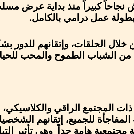
جاحاً كبيراً منذ بداية عرض مسلس
بطولة عمل درامي بالكامل.
لال الحلقات، وإتقانهم للدور بشكل
مل من الشباب الطموح والمحب للحي
ت ذات المجتمع الراقي والكلاسيكي، 
ت المفاجأة للجميع، إتقانهم الشخ
جتمعية هامة جداً وهي تأثير التي