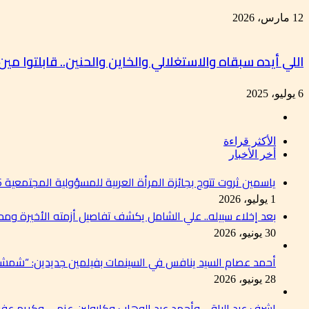
12 مارس، 2026
اللي أيده سبقاه والاستغلالي والخاين والحنين.. قابلتوا مي
6 يوليو، 2025
الأكثر قراءة
أخر الأخبار
ياسمين ثروت تتوج بجائزة المرأة العربية للمسؤولية المجتمعية 2026 تقديرًا لإسهاماتها في دعم التنمية المستدامة
1 يوليو، 2026
بعد إخلاء سبيله.. علي الشامل يكشف تفاصيل أزمته الأخيرة وم
30 يونيو، 2026
أحمد عصام السيد ينافس في السينمات بفيلمين جديدين: “شمشو
28 يونيو، 2026
اشرف عبد الباقي وأحمد عبد الوهاب وكارولين عزمي وكريم عفي