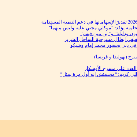
حاميه يؤكد: “موكلي مجني عليه وليس متهماً”
ن ودليلة” و”ابن مين فيهم”
فيفي ابطال مسرحية الساحل الشرير
في دبي بحضور محمد إمام وشيكو
رح (بهولندا و فرنسا)
 العدد على مسرح الأوسكار
يللي كريم: “محستش إنه أول مرة يمثل”