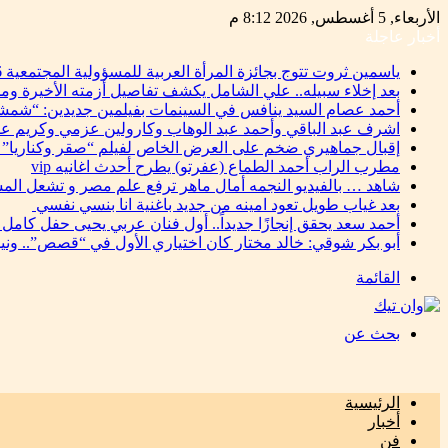
الأربعاء, 5 أغسطس, 2026 8:12 م
أخبار عاجلة
ياسمين ثروت تتوج بجائزة المرأة العربية للمسؤولية المجتمعية 2026 تقديرًا لإسهاماتها في دعم التنمية المستدامة
بعد إخلاء سبيله.. علي الشامل يكشف تفاصيل أزمته الأخيرة وم
أحمد عصام السيد ينافس في السينمات بفيلمين جديدين: “شمشو
اشرف عبد الباقي وأحمد عبد الوهاب وكارولين عزمي وكريم ع
إقبال جماهيري ضخم على العرض الخاص لفيلم “صقر وكناريا” 
مطرب الراب أحمد الطماع (عفرتو) يطرح أحدث اغانيه vip
شاهد … بالفيديو النجمه أمال ماهر ترفع علم مصر و تشعل المس
بعد غياب طويل تعود امينه من جديد باغنية انا بنسي نفسي
أحمد سعد يحقق إنجازًا جديداً.. أول فنان عربي يحيى حفل كامل
أبو بكر شوقي: خالد مختار كان اختياري الأول في “قصص”.. ون
القائمة
بحث عن
الرئيسية
أخبار
فن