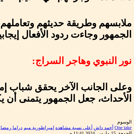
ملابسهم وطريقة حديثهم وتعاملهم 
الجمهور وجاءت ردود الأفعال إيجابي
نور النبوي وهاجر السراج:
وعلى الجانب الآخر يحقق شباب إمب
الأحداث، جعل الجمهور يتمنى أن ي
الوسوم
One take
أحمد داش
أعلى نسبة مشاهده
إمبراطورية ميم
دراما رمضان 24
الجمعة, 15 مارس, 2024 11:41 م