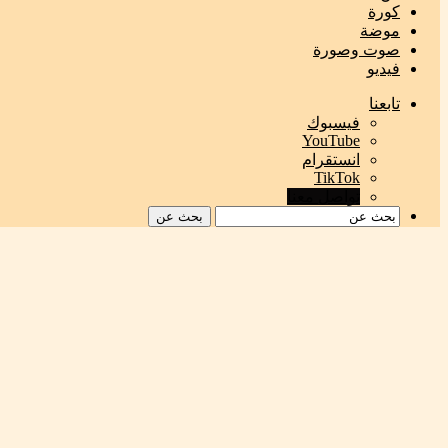
كورة
موضة
صوت وصورة
فيديو
تابعنا
فيسبوك
‫YouTube
انستقرام
‫TikTok
تواصل معنا
بحث عن